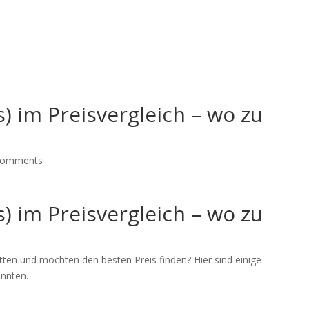
Service
) im Preisvergleich – wo zu
comments
) im Preisvergleich – wo zu
tten und möchten den besten Preis finden? Hier sind einige
önnten.