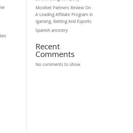
mie
Mostbet Partners Review On
A Leading Affiliate Program In
Igaming, Betting And Esports
Spanish ancestry
hlen
Recent
Comments
No comments to show.