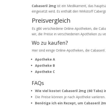
Cabaseril 2mg
ist ein Medikament, das haupts
eingesetzt wird. Es enthält den Wirkstoff Cabergo
Preisvergleich
Es gibt verschiedene Online-Apotheken, die Cab
wir, die Preise in verschiedenen Apotheken zu ve
Wo zu kaufen?
Hier sind einige Online-Apotheken, die Cabaseril
Apotheke A
Apotheke B
Apotheke C
FAQs
Wie viel kostet Cabaseril 2mg (60 Tabs)
Die Preise können je nach Apotheke variieren. 
Benötige ich ein Rezept, um Cabaseril 2