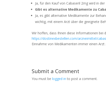
Ja, für den Kauf von Cabaseril 2mg wird in der 
Gibt es alternative Medikamente zu Caba
Ja, es gibt alternative Medikamente zur Behan
wichtig, mit einem Arzt über die geeignete B
Wir hoffen, dass Ihnen diese Informationen bei 
https://dostinexbestellen.com/arzneimittel/cabas
Einnahme von Medikamenten immer einen Arzt z
Submit a Comment
You must be
logged in
to post a comment.