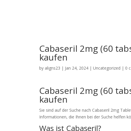
Cabaseril 2mg (60 tabs
kaufen
by
aligns23
|
Jan 24, 2024
|
Uncategorized
|
0 
Cabaseril 2mg (60 tabs
kaufen
Sie sind auf der Suche nach Cabaseril 2mg Table
Informationen, die Ihnen bei der Suche helfen k
Was ist Cabaseril?