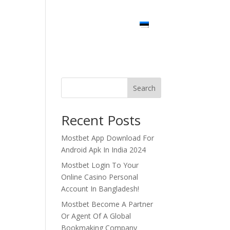
s
Portfolio
Contact Us
ET
Search
Recent Posts
Mostbet App Download For
Android Apk In India 2024
Mostbet Login To Your
Online Casino Personal
Account In Bangladesh!
Mostbet Become A Partner
Or Agent Of A Global
Bookmaking Company