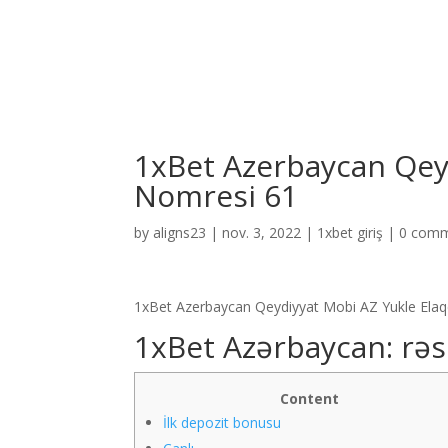
1xBet Azerbaycan Qey
Nomresi 61
by
aligns23
|
nov. 3, 2022
|
1xbet giriş
|
0 com
1xBet Azerbaycan Qeydiyyat Mobi AZ Yukle Ela
1xBet Azərbaycan: rəs
Content
İlk depozit bonusu