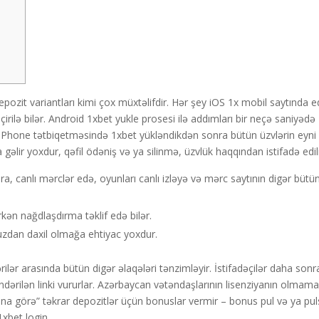
pozit variantları kimi çox müxtəlifdir. Hər şey iOS 1x mobil saytında e
çirilə bilər. Android 1xbet yukle prosesi ilə addımları bir neçə saniyədə
Phone tətbiqetməsində 1xbet yükləndikdən sonra bütün üzvlərin eyni
 gəlir yoxdur, qəfil ödəniş və ya silinmə, üzvlük haqqından istifadə edil
tıra, canlı mərclər edə, oyunları canlı izləyə və mərc saytının digər bütü
rkən nağdlaşdırma təklif edə bilər.
uzdan daxil olmağa ehtiyac yoxdur.
ər arasında bütün digər əlaqələri tənzimləyir. İstifadəçilər daha sonr
ərilən linki vururlar. Azərbaycan vətəndaşlarının lisenziyanın olmama
z ona görə” təkrar depozitlər üçün bonuslar vermir – bonus pul və ya pu
1xbet login.