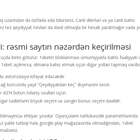
 üzərindən də istifadə edə bilərsiniz. Canlı dilerləri və ya canlı bahis
ez tez qeydiyyat növləri də daxil olmaqla bir hesab yaratmağın sadə yo
 rəsmi saytın nəzərdən keçirilməsi
üçdə birini götürür. 1xbetin bloklanması ümumiyyətlə bahis fəaliyyəti
yt 1xbet açılmırsa, idmana bahis etmək üçün digər yolları tapmaq vacibd
ə avtorizasiya kifayət edəcəkdir.
 sağ küncündə yaşıl “Qeydiyyatdan keç” düyməsini secin.
 AZN bütün ödəniş üsulları üçün.
gər tədbirlərin böyük seçimi və zəngin bonus seçimi daxildir.
i bilməyinizə ehtiyac yoxdur. Oyunçuların təhlükəsizlik parametrlərində
 Az yukle tətbiqi hələ google play mağazasında olmadığından, 1xbet
məlisiniz.