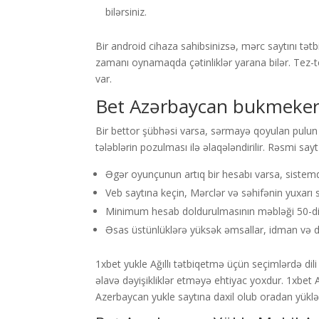
bilərsiniz.
Bir android cihaza sahibsinizsə, mərc saytını tətbiq
zamanı oynamaqda çətinliklər yarana bilər. Tez-t
var.
Bet Azərbaycan bukmekeri:
Bir bettor şübhəsi varsa, sərmayə qoyulan pulun 
tələblərin pozulması ilə əlaqələndirilir. Rəsmi sa
Əgər oyunçunun artıq bir hesabı varsa, sistemd
Veb saytına keçin, Mərclər və səhifənin yuxarı
Minimum hesab doldurulmasının məbləği 50-dir
Əsas üstünlüklərə yüksək əmsallar, idman və di
1xbet yukle Ağıllı tətbiqetmə üçün seçimlərdə dil
əlavə dəyişikliklər etməyə ehtiyac yoxdur. 1xbet
Azerbaycan yukle saytına daxil olub oradan yüklə