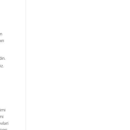
ın
nın
din.
iz.
imi
mi
vləri
ixini