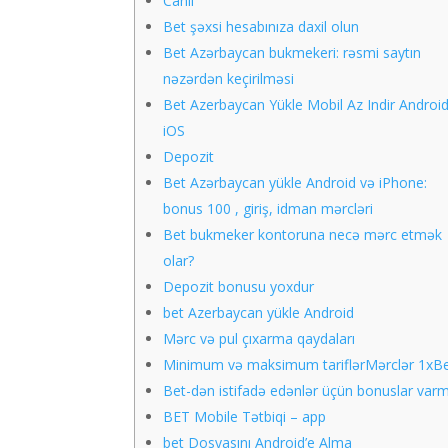
Canlı
Bet şəxsi hesabınıza daxil olun
Bet Azərbaycan bukmekeri: rəsmi saytın
nəzərdən keçirilməsi
Bet Azerbaycan Yükle Mobil Az Indir Androi
iOS
Depozit
Bet Azərbaycan yükle Android və iPhone:
bonus 100 , giriş, idman mərcləri
Bet bukmeker kontoruna necə mərc etmək
olar?
Depozit bonusu yoxdur
bet Azerbaycan yükle Android
Mərc və pul çıxarma qaydaları
Minimum və maksimum tariflərMərclər 1xB
Bet-dən istifadə edənlər üçün bonuslar varm
BET Mobile Tətbiqi – app
bet Dosyasını Android’e Alma