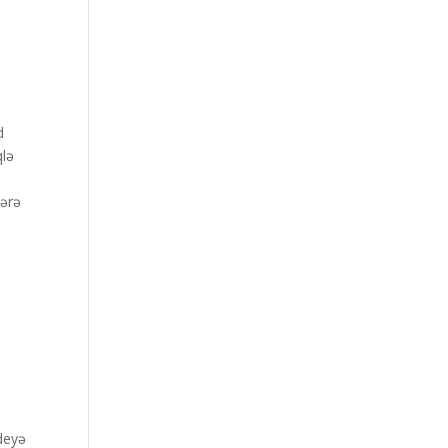
d
qlə
lərə
deyə