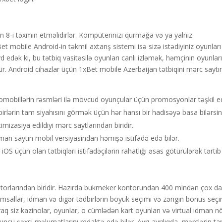
 8-i təxmin etməlidirlər. Kompüterinizi qurmağa və ya yalnız
 mobile Android-in təkmil axtarış sistemi isə sizə istədiyiniz oyunları
edək ki, bu tətbiq vasitəsilə oyunları canlı izləmək, həmçinin oyunlar
dür. Android cihazlar üçün 1xBet mobile Azerbaijan tətbiqini mərc saytı
tomobillərin rəsmləri ilə mövcud oyunçular üçün promosyonlar təşkil e
rlərin tam siyahısını görmək üçün hər hansı bir hadisəyə basa bilərsin
mizasiya edildiyi mərc saytlarından biridir.
n saytın mobil versiyasından həmişə istifadə edə bilər.
 üçün olan tətbiqləri istifadəçilərin rahatlığı əsas götürülərək tərtib
orlarından biridir. Hazırda bukmeker kontorundan 400 mindən çox da
 əmsallar, idman və digər tədbirlərin böyük seçimi və zəngin bonus seçi
aq siz kazinolar, oyunlar, o cümlədən kart oyunları və virtual idman nö
unçu şəxsi məlumatlarını redaktə edə bilər. Ayrı-ayrılıqda, mərclərin tar