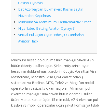
Casino Oynayın
Bet Azərbaycan Bukmekeri: Rəsmi Saytın
Nəzərdən Keçirilməsi
Minimum Və Maksimum Tariflərmərclər 1xbet
Niyə 1xbet Betting Aviator Oynayır?
Virtual Pul Üçün Oyun 1xbet, O Cümlədən
Aviator Hack
Minimum hesab doldurulmasının məbləği 50-dir AZN
bütün ödəniş üsulları üçün. Şirkət müştərinin oyun
hesabının doldurulması xərclərini ödəyir. Vəsaitləri Visa,
Mastercard, Maestro, Visa Qiwi Wallet ödəniş
sistemləri və Beeline, MTS, Tele2 və Megafon mobil
operatorları vasitəsilə çıxarmaq olar. Minimum pul
çixarmaq məbləği 100AZN-dir bütün odeme üsullari
üçün. Manat kartlar üçün 15 min rubl, AZN elektron pul
kisələri və mobil operatorlar üçün şirkət komissiya tələb