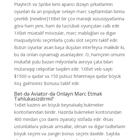
Playtech və Spribe kimi aparıcı dizayn şirkətlərinin
oyunları ilə ən populyar onlayn mərc saytlarından birinə
çevrildi. [newline]1XBet bir çox maraqlı xüsusiyyətlərinə
görə həm yeni, həm də təcrübəli oyunçuları cəlb edir.
1XBet müxtəlif mövzular, mərc məbləğləri və digər
məqsədyönlü seçimlərlə çoxlu slot seçimi təklif edir.
Bütün oyunlar asan başa düşülən interfeysə malikdir ki,
bu da onları oynamağı asanlaşdırır. O, həmçinin ümumi
mükafat pulu bəzən milyonlarla avroya çata bilən
mütərəqqi cekpotlar təqdim edir. 1XBet veb-saytı
$1500-ə qədər və 150 pulsuz fırlanmaya qədər böyük
Xoş gəlmisiniz Bonusu təklif edir.
Bet-də Aviator-də Onlayn Mərc Etmək
Təhlükəsizdirmi?
1xBet kazino ən böyük beynəlxalq bukmeker
kontorlarından biridir. Hazırda bukmeker kontorundan
400 mindən çox daimi ziyarətçi istifadə edir. Əsas
üstünlüklərə yüksək əmsallar, idman və digər tədbirlərin
böyük seçimi və zəngin bonus seçimi daxildir. Saytda