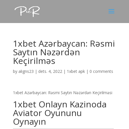
1xbet Azərbaycan: Rəsmi
Saytın Nəzərdən
Keçirilməs
by
aligns23
|
dets. 4, 2022
|
1xbet apk
|
0 comments
1xbet Azərbaycan: Rəsmi Saytın Nəzərdən Keçirilməsi
1xbet Onlayn Kazinoda
Aviator Oyununu
Oynayın