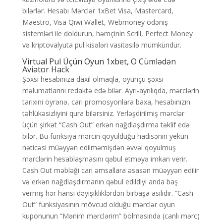
bilərlər. Hesabı Mərclər 1xBet Visa, Mastercard,
Maestro, Visa Qiwi Wallet, Webmoney ödəniş
sistemləri ile doldurun, həmçinin Scrill, Perfect Money
və kriptovalyuta pul kisələri vasitəsilə mümkündür.
Virtual Pul Üçün Oyun 1xbet, O Cümlədən
Aviator Hack
Şəxsi hesabınıza daxil olmaqla, oyunçu şəxsi
məlumatlarını redaktə edə bilər. Ayrı-ayrılıqda, mərclərin
tarixini öyrənə, cari promosyonlara baxa, hesabınızın
təhlükəsizliyini qura bilərsiniz. Yerləşdirilmiş mərclər
üçün şirkət “Cash Out” erkən nağdlaşdırma təklif edə
bilər. Bu funksiya mərcin qoyulduğu hadisənin yekun
nəticəsi müəyyən edilməmişdən əvvəl qoyulmuş
mərclərin hesablaşmasını qəbul etməyə imkan verir.
Cash Out məbləği cari əmsallara əsasən müəyyən edilir
və erkən nağdlaşdırmanın qəbul edildiyi anda baş
vermiş hər hansı dəyişikliklərdən birbaşa asılıdır. “Cash
Out” funksiyasının mövcud olduğu mərclər oyun
kuponunun “Mənim mərclərim” bölməsində (canlı mərc)