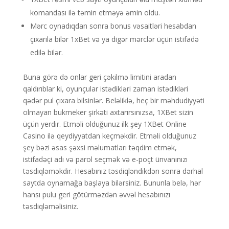
komandası ilə təmin etməyə əmin oldu.
Mərc oynadıqdan sonra bonus vəsaitləri hesabdan
çıxarıla bilər 1xBet və ya digər mərclər üçün istifadə
edilə bilər.
Buna görə də onlar geri çəkilmə limitini aradan
qaldırıblar ki, oyunçular istədikləri zaman istədikləri
qədər pul çıxara bilsinlər. Beləliklə, heç bir məhdudiyyəti
olmayan bukmeker şirkəti axtarırsınızsa, 1XBet sizin
üçün yerdir. Etməli olduğunuz ilk şey 1XBet Online
Casino ilə qeydiyyatdan keçməkdir. Etməli olduğunuz
şey bəzi əsas şəxsi məlumatları təqdim etmək,
istifadəçi adı və parol seçmək və e-poçt ünvanınızı
təsdiqləməkdir. Hesabınız təsdiqləndikdən sonra dərhal
saytda oynamağa başlaya bilərsiniz. Bununla belə, hər
hansı pulu geri götürməzdən əvvəl hesabınızı
təsdiqləməlisiniz.