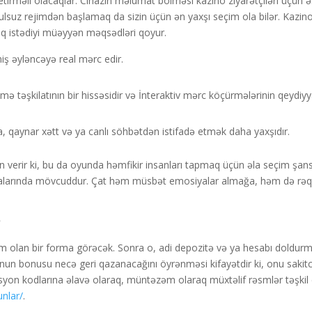
irməli olacaqlar. Cihazın məlumat bölməsi kazino ziyarətçiləri üçün 
 pulsuz rejimdən başlamaq da sizin üçün ən yaxşı seçim ola bilər. Kazi
aq istədiyi müəyyən məqsədləri qoyur.
ş əyləncəyə real mərc edir.
təşkilatının bir hissəsidir və İnteraktiv mərc köçürmələrinin qeydiyy
a, qaynar xətt və ya canlı söhbətdən istifadə etmək daha yaxşıdır.
 verir ki, bu da oyunda həmfikir insanları tapmaq üçün əla seçim şans
siyalarında mövcuddur. Çat həm müsbət emosiyalar almağa, həm də rə
?
m olan bir forma görəcək. Sonra o, adi depozitə və ya hesabı doldur
un bonusu necə geri qazanacağını öyrənməsi kifayətdir ki, onu sakit
on kodlarına əlavə olaraq, müntəzəm olaraq müxtəlif rəsmlər təşkil 
unlar/
.