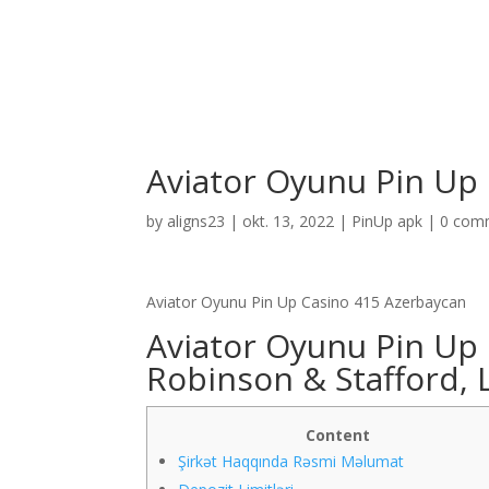
Aviator Oyunu Pin Up
by
aligns23
|
okt. 13, 2022
|
PinUp apk
|
0 com
Aviator Oyunu Pin Up Casino 415 Azerbaycan
Aviator Oyunu Pin Up 
Robinson & Stafford, L
Content
Şirkət Haqqında Rəsmi Məlumat