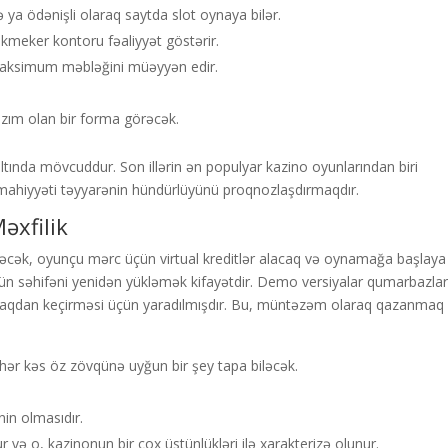
a ödənişli olaraq saytda slot oynaya bilər.
bukmeker kontoru fəaliyyət göstərir.
aksimum məbləğini müəyyən edir.
zım olan bir forma görəcək.
i altında mövcuddur. Son illərin ən populyar kazino oyunlarından biri
 mahiyyəti təyyarənin hündürlüyünü proqnozlaşdırmaqdır.
əxfilik
nəcək, oyunçu mərc üçün virtual kreditlər alacaq və oynamağa başlaya
çün səhifəni yenidən yükləmək kifayətdir. Demo versiyalar qumarbazlar
ınaqdan keçirməsi üçün yaradılmışdır. Bu, müntəzəm olaraq qazanmaq
ə hər kəs öz zövqünə uyğun bir şey tapa biləcək.
nin olmasıdır.
ur və o, kazinonun bir çox üstünlükləri ilə xarakterizə olunur.