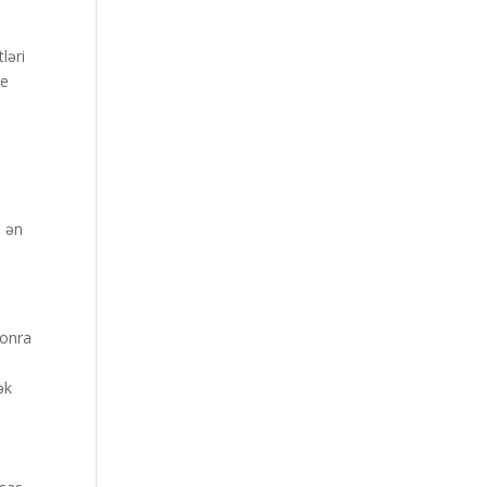
ləri
de
ə ən
sonra
ək