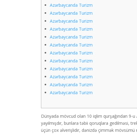
Azərbaycanda Turizm
Azərbaycanda Turizm
Azərbaycanda Turizm
Azərbaycanda Turizm
Azərbaycanda Turizm
Azərbaycanda Turizm
Azərbaycanda Turizm
Azərbaycanda Turizm
Azərbaycanda Turizm
Azərbaycanda Turizm
Azərbaycanda Turizm
Azərbaycanda Turizm
Dünyada mövcud olan 10 iqlim qurşağından 9-u Azə
yayılmışdır, bunlara təbii qoruqlara gedilməsi, tre
üçün çox əlverişlidir, dənizdə çimmək mövsümü 