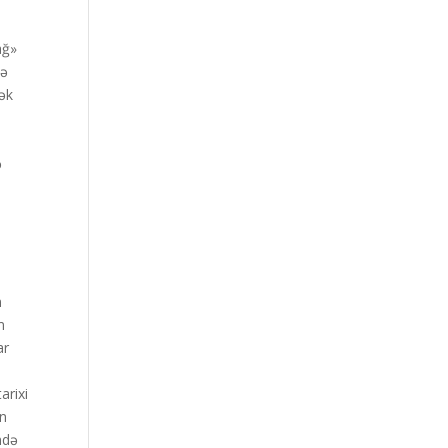
ağ»
də
mək
ə
.
n
m
ar
arixi
in
ndə