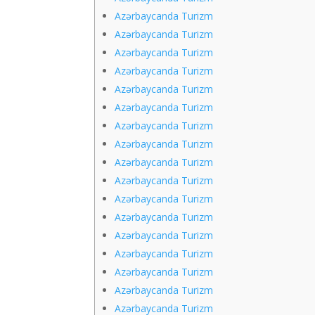
Azərbaycanda Turizm
Azərbaycanda Turizm
Azərbaycanda Turizm
Azərbaycanda Turizm
Azərbaycanda Turizm
Azərbaycanda Turizm
Azərbaycanda Turizm
Azərbaycanda Turizm
Azərbaycanda Turizm
Azərbaycanda Turizm
Azərbaycanda Turizm
Azərbaycanda Turizm
Azərbaycanda Turizm
Azərbaycanda Turizm
Azərbaycanda Turizm
Azərbaycanda Turizm
Azərbaycanda Turizm