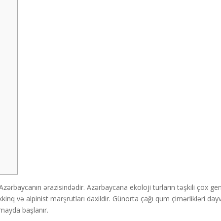
rbaycanın ərazisindədir. Azərbaycana ekoloji turların təşkili çox gen
kkinq və alpinist marşrutları daxildir. Günorta çağı qum çimərlikləri day
mayda başlanır.