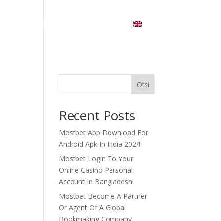
s
Portfolio
Contact Us
EN
Otsi
Recent Posts
Mostbet App Download For
Android Apk In India 2024
Mostbet Login To Your
Online Casino Personal
Account In Bangladesh!
Mostbet Become A Partner
Or Agent Of A Global
Bookmaking Company