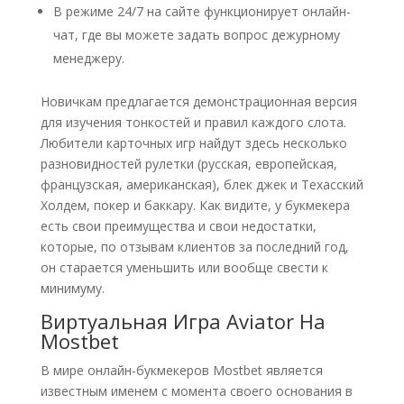
В режиме 24/7 на сайте функционирует онлайн-
чат, где вы можете задать вопрос дежурному
менеджеру.
Новичкам предлагается демонстрационная версия
для изучения тонкостей и правил каждого слота.
Любители карточных игр найдут здесь несколько
разновидностей рулетки (русская, европейская,
французская, американская), блек джек и Техасский
Холдем, покер и баккару. Как видите, у букмекера
есть свои преимущества и свои недостатки,
которые, по отзывам клиентов за последний год,
он старается уменьшить или вообще свести к
минимуму.
Виртуальная Игра Aviator На
Mostbet
В мире онлайн-букмекеров Mostbet является
известным именем с момента своего основания в