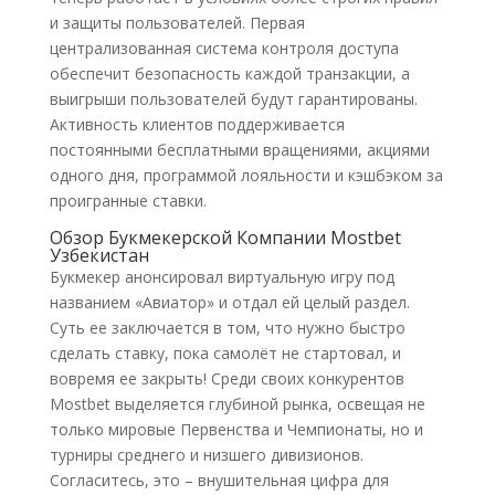
и защиты пользователей. Первая
централизованная система контроля доступа
обеспечит безопасность каждой транзакции, а
выигрыши пользователей будут гарантированы.
Активность клиентов поддерживается
постоянными бесплатными вращениями, акциями
одного дня, программой лояльности и кэшбэком за
проигранные ставки.
Обзор Букмекерской Компании Mostbet
Узбекистан
Букмекер анонсировал виртуальную игру под
названием «Авиатор» и отдал ей целый раздел.
Суть ее заключается в том, что нужно быстро
сделать ставку, пока самолёт не стартовал, и
вовремя ее закрыть! Среди своих конкурентов
Mostbet выделяется глубиной рынка, освещая не
только мировые Первенства и Чемпионаты, но и
турниры среднего и низшего дивизионов.
Согласитесь, это – внушительная цифра для