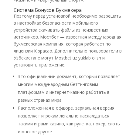
Система Бонусов Букмекера
Поэтому перед установкой необходимо разрешить
в настройках безопасности мобильного
устройства скачивать файлы из неизвестных
источников. Мостбет — известная международная
букмекерская компания, которая работает по
лицензии Кюрасао. Дополнительно пользователи в
Узбекистане могут Mostbet uz yuklab olish и
установить приложение.
Это официальный документ, который позволяет
многим международным беттинговым
платформам и интернет-казино работать в
разных странах мира.
Расположенная в офшоре, зеркальная версия
позволяет игрокам легально наслаждаться
такими играми казино, как рулетка, покер, слоты
и многое другое.