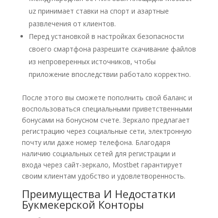
uz принимает ставки на спорт и азартные
развлечения от клиентов.
Перед установкой в настройках безопасности
своего смартфона разрешите скачивание файлов
из непроверенных источников, чтобы
приложение впоследствии работало корректно.
После этого вы сможете пополнить свой баланс и
воспользоваться специальными приветственными
бонусами на бонусном счете. Зеркало предлагает
регистрацию через социальные сети, электронную
почту или даже номер телефона. Благодаря
наличию социальных сетей для регистрации и
входа через сайт-зеркало, Mostbet гарантирует
своим клиентам удобство и удовлетворенность.
Преимущества И Недостатки
Букмекерской Конторы