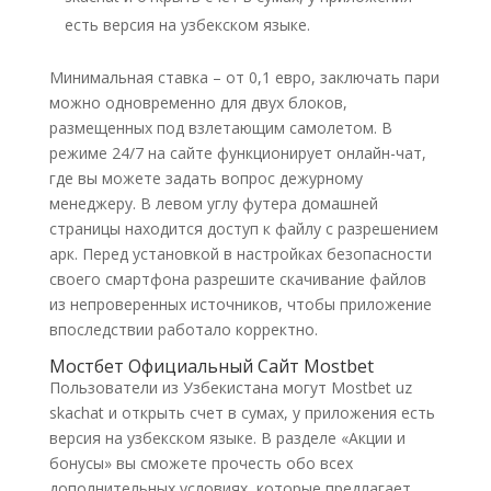
есть версия на узбекском языке.
Минимальная ставка – от 0,1 евро, заключать пари
можно одновременно для двух блоков,
размещенных под взлетающим самолетом. В
режиме 24/7 на сайте функционирует онлайн-чат,
где вы можете задать вопрос дежурному
менеджеру. В левом углу футера домашней
страницы находится доступ к файлу с разрешением
арк. Перед установкой в настройках безопасности
своего смартфона разрешите скачивание файлов
из непроверенных источников, чтобы приложение
впоследствии работало корректно.
Мостбет Официальный Сайт Mostbet
Пользователи из Узбекистана могут Mostbet uz
skachat и открыть счет в сумах, у приложения есть
версия на узбекском языке. В разделе «Акции и
бонусы» вы сможете прочесть обо всех
дополнительных условиях, которые предлагает