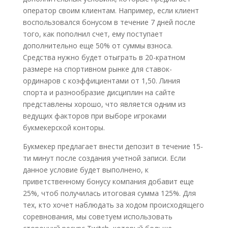
оператор своим клиентам. Например, если клиент
воспользовался бонусом в течение 7 дней после
того, как пополнил счет, ему поступает
дополнительно еще 50% от суммы взноса.
Средства нужно будет отыграть в 20-кратном
размере на спортивном рынке для ставок-
ординаров с коэффициентами от 1,50. Линия
спорта и разнообразие дисциплин на сайте
представлены хорошо, что является одним из
ведущих факторов при выборе игроками
букмекерской конторы.
Букмекер предлагает внести депозит в течение 15-
ти минут после создания учетной записи. Если
данное условие будет выполнено, к
приветственному бонусу компания добавит еще
25%, чтоб получилась итоговая сумма 125%. Для
тех, кто хочет наблюдать за ходом происходящего
соревнования, мы советуем использовать