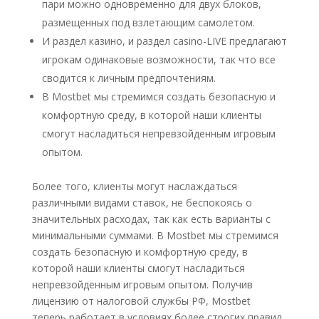
пари можно одновременно для двух блоков,
размещенных под взлетающим самолетом.
И раздел казино, и раздел casino-LIVE предлагают
игрокам одинаковые возможности, так что все
сводится к личным предпочтениям.
В Mostbet мы стремимся создать безопасную и
комфортную среду, в которой наши клиенты
смогут насладиться непревзойденным игровым
опытом.
Более того, клиенты могут наслаждаться
различными видами ставок, не беспокоясь о
значительных расходах, так как есть варианты с
минимальными суммами. В Mostbet мы стремимся
создать безопасную и комфортную среду, в
которой наши клиенты смогут насладиться
непревзойденным игровым опытом. Получив
лицензию от налоговой службы РФ, Mostbet
теперь работает в условиях более строгих правил