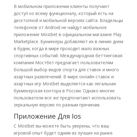
В мобильном приложении клиенты получают
доступ ко всему функционалу, который есть на
десктопной и мобильной версиях сайта. Владельцы
телефонов от Android не найдут мобильное
приложение Mostbet в официальном магазине Play
Marketplace. Букмекеры добавляют их в линию днем
в будни, когда в мире проходит мало важных
спортивных событий. Международная беттинговая
компания Мостбет предлагает пользователям
большой выбор видов спорта для ставок и много
азартных развлечений. В мире онлайн-ставок и
азартных игр Mostbet выделяется как легальная
букмекерская контора в России. Однако многие
пользователи все же предпочитают использовать
зеркальную версию по разным причинам.
Приложение Для Ios
С Mostbet вы можете быть уверены, что ваш
игровой опыт будет одним из лучших на рынке.