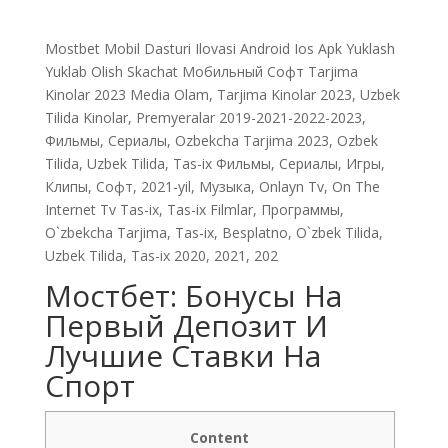
Mostbet Mobil Dasturi Ilovasi Android Ios Apk Yuklash
Yuklab Olish Skachat Мобильный Софт Tarjima
Kinolar 2023 Media Olam, Tarjima Kinolar 2023, Uzbek
Tilida Kinolar, Premyeralar 2019-2021-2022-2023,
Фильмы, Сериалы, Ozbekcha Tarjima 2023, Ozbek
Tilida, Uzbek Tilida, Tas-ix Фильмы, Сериалы, Игры,
Клипы, Софт, 2021-yil, Музыка, Onlayn Tv, On The
Internet Tv Tas-ix, Tas-ix Filmlar, Программы,
O`zbekcha Tarjima, Tas-ix, Besplatno, O`zbek Tilida,
Uzbek Tilida, Tas-ix 2020, 2021, 202
Мостбет: Бонусы На
Первый Депозит И
Лучшие Ставки На
Спорт
Content