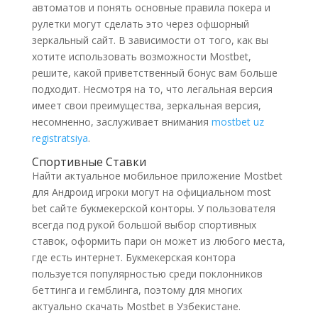
автоматов и понять основные правила покера и
рулетки могут сделать это через офшорный
зеркальный сайт. В зависимости от того, как вы
хотите использовать возможности Mostbet,
решите, какой приветственный бонус вам больше
подходит. Несмотря на то, что легальная версия
имеет свои преимущества, зеркальная версия,
несомненно, заслуживает внимания
mostbet uz
registratsiya
.
Спортивные Ставки
Найти актуальное мобильное приложение Mostbet
для Андроид игроки могут на официальном most
bet сайте букмекерской конторы. У пользователя
всегда под рукой большой выбор спортивных
ставок, оформить пари он может из любого места,
где есть интернет. Букмекерская контора
пользуется популярностью среди поклонников
беттинга и гемблинга, поэтому для многих
актуально скачать Mostbet в Узбекистане.