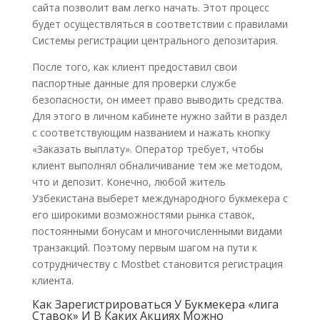
сайта позволит вам легко начать. Этот процесс
будет осуществляться в соответствии с правилами
Системы регистрации центрального депозитария.
После того, как клиент предоставил свои
паспортные данные для проверки службе
безопасности, он имеет право выводить средства.
Для этого в личном кабинете нужно зайти в раздел
с соответствующим названием и нажать кнопку
«Заказать выплату». Оператор требует, чтобы
клиент выполнял обналичивание тем же методом,
что и депозит. Конечно, любой житель
Узбекистана выберет международного букмекера с
его широкими возможностями рынка ставок,
постоянными бонусам и многочисленными видами
транзакций. Поэтому первым шагом на пути к
сотрудничеству с Mostbet становится регистрация
клиента.
Как Зарегистрироваться У Букмекера «лига
Ставок» И В Каких Акциях Можно