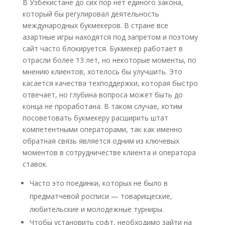
В Узбекистане до сих пор нет единого закона,
который бы регулировал деятельность
международных букмекеров. В стране все
азартные игры находятся под запретом и поэтому
сайт часто блокируется. Букмекер работает в
отрасли более 13 лет, но некоторые моменты, по
мнению клиентов, хотелось бы улучшить. Это
касается качества техподдержки, которая быстро
отвечает, но глубина вопроса может быть до
конца не проработана. В таком случае, хотим
посоветовать букмекеру расширить штат
компетентными операторами, так как именно
обратная связь является одним из ключевых
моментов в сотрудничестве клиента и оператора
ставок.
Часто это поединки, которых не было в
предматчевой росписи — товарищеские,
любительские и молодежные турниры.
Чтобы установить софт, необходимо зайти на