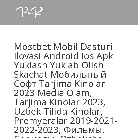
Mostbet Mobil Dasturi
Ilovasi Android Ios Apk
Yuklash Yuklab Olish
Skachat Мобильный
Софт Tarjima Kinolar
2023 Media Olam,
Tarjima Kinolar 2023,
Uzbek Tilida Kinolar,
Premyeralar 2019-2021-
2022-2023, Фильмы,