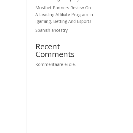
Mostbet Partners Review On
A Leading Affiliate Program In
Igaming, Betting And Esports
Spanish ancestry
Recent
Comments
Kommentaare ei ole.