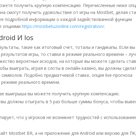
можете получить крупную компенсацию. Перечисленные ниже оп
ана смогут получить удовольствие от игры на Mostbet, делая ст
олее подробной информации о каждой задействованной функции
же опциями
https://mostbetuzonline.com/registration/
.
roid И Ios
льтаты, такие как итоговый счет, тоталы и гандикапы. Если вы
результатов игры, то ставки в режиме реального времени – лу
жество вероятных исходов, на которые вы можете сделать став
обы выиграть, играя в слоты в онлайн-казино, вы должны сдела
 символов. Подобно предматчевой ставке, опция live-прогноза
 режиме реального времени.
учае выигрыша вы можете получить крупную компенсацию.
а вы должны отыграть в 5 раз больше суммы бонуса, чтобы выве
ирует, что у игроков не возникнет трудностей с использовани
йт Mostbet BR, а не приложение для Android или версию для ПК