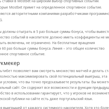
ь ставки в Mostbet на широкий выбор спортивных событий.
торые Mostbet примет на определенное спортивное событие.
вляются авторитетными компаниями-разработчиками программн
G.
вы должны отыграть в 5 раз больше суммы бонуса, чтобы вывест
ичество событий в накопителе должно иметь коэффициенты не м
 быть включены, не ограничено. На бесплатные вращения
 60 раз больше суммы бонуса. Линия – это общее количество
енное спортивное событие.
укмекер
ультибет позволяет вам смотреть множество матчей и делать ст
е полностью максимизировать свой потенциальный выигрыш, эта
ри условии, что вы точно предсказываете результаты. Вы может
альный сайт. Он содержит все возможности и функции предыду
бство в использовании гарантирует, что у игроков не возникне
екской публики на сайте есть даже португальский язык.
я выигрышей от каждого системного накопителя. Хотя это боле