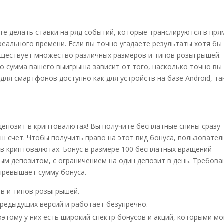
е делать ставки на ряд событий, которые транслируются в пр
реального времени. Если вы точно угадаете результаты хотя бы 
уществует множество различных размеров и типов розыгрышей.
то сумма вашего выигрыша зависит от того, насколько точно вы
для смартфонов доступно как для устройств на базе Android, та
депозит в криптовалютах! Вы получите бесплатные спины сразу
ваш счет. Чтобы получить право на этот вид бонуса, пользовател
 в криптовалютах. Бонус в размере 100 бесплатных вращений
ым депозитом, с ограничением на один депозит в день. Требова
превышает сумму бонуса.
в и типов розыгрышей.
редыдущих версий и работает безупречно.
поэтому у них есть широкий спектр бонусов и акций, которыми мо