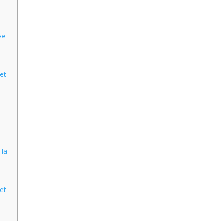
не
et
 На
et