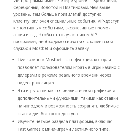
VIP-программа имеет четыре уровня – Бронзовый,
Серебряный, Золотой и Платиновый. Чем выше
уровень, тем больше привилегий доступно
клиенту, включая специальные события, VIP-доступ
к спортивным событиям, эксклюзивные промо-
акции и т. д. Чтобы стать участником VIP-
программы, необходимо связаться с клиентской
службой Mostbet и оформить заявку.
Live-казино в Mostbet – это функция, которая
позволяет пользователям играть в игры казино с
дилерами в режиме реального времени через
видеотрансляцию.
Эти игры отличаются реалистичной графикой и
дополнительными функциями, такими как ставки
на ипподром и возможность сохранять любимые
ставки для быстрого доступа.
Изучите четыре раздела платформы, включая
Fast Games с мини-играми лестничного типа,