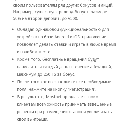
своим пользователям ряд других бонусов и акций.
Например, существует релоад-бонус в размере
50% на второй депозит, до €500.
Обладая одинаковой функциональностью для
устройств на базе Android и iOS, приложение
позволяет делать ставки и играть в любое время
и в любом месте.
Кроме того, бесплатные вращения будут
начисляться каждый день в течение a few дней,
максимум до 250 FS за бонус.
После того как вы заполните все необходимые
поля, нажмите на кнопку “Регистрация”.
В результате, Mostbet предлагает своим
клиентам возможность принимать взвешенные
решения при размещении ставок и увеличивать
свои выигрыши.