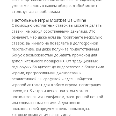
уже отмечалось в нашем обзоре, любой может
столкнуться с проблемами.
Настольные Игры Mostbet Uz Online
С помощью бесплатных ставок вы можете делать
ставки, не рискуя собственными деньгами. Это
означает, что даже если вы проиграете несколько
ставок, вы ничего не потеряете в долгосрочной
перспективе. Вы даже получите приветственный
бонус с возможностью добавить промокод для
дополнительного поощрения. От традиционных
“одноруких бандитов” до видеослотов с бонусными
играми, прогрессивными джекпотами и
реалистичной 3D-графикой – здесь найдется
игровой автомат для любого игрока. Регистрация
проходит быстро и легко, при этом можно
воспользоваться телефоном, электронной почтой
или социальными сетями. А для новых
пользователей предусмотрены промокоды,
которые помогут им начать игру.