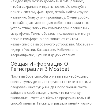
Каждую игру можно добавить в “Избранное”,
чтобы сохранить и играть позже. Используйте
поиск и систему фильтров, чтобы найти игру по
названию, бонусу или провайдеру. Очень удобно,
что сайт адаптирован для работы на различных
устройствах, таких как компьютеры, планшеты и
смартфоны. Таким образом, пользователи могут
легко и комфортно пользоваться сайтом,
независимо от выбранного устройства. Мостбет –
лидер в России, Казахстане, Узбекистане,
Азербайджане, Турции и других странах.
Общая Информация О
Регистрации В Mostbet
После выбора способа оплаты вам необходимо
ввести сумму денег, которую вы хотите внести, и
следовать инструкциям. Для пополнения счета
зайдите в свой аккаунт, нажмите на кнопку
“Пополнить счет” и выберите предпочтительный
способ оплаты. Также для раздела онлайн-казино