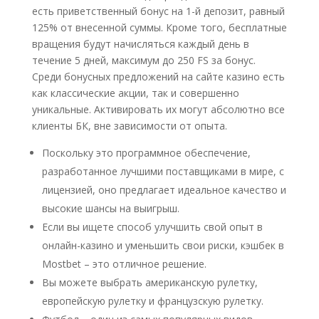
есть приветственный бонус на 1-й депозит, равный
125% от внесенной суммы. Кроме того, бесплатные
вращения будут начисляться каждый день в
течение 5 дней, максимум до 250 FS за бонус.
Среди бонусных предложений на сайте казино есть
как классические акции, так и совершенно
уникальные. Активировать их могут абсолютно все
клиенты БК, вне зависимости от опыта.
Поскольку это программное обеспечение,
разработанное лучшими поставщиками в мире, с
лицензией, оно предлагает идеальное качество и
высокие шансы на выигрыш.
Если вы ищете способ улучшить свой опыт в
онлайн-казино и уменьшить свои риски, кэшбек в
Mostbet – это отличное решение.
Вы можете выбрать американскую рулетку,
европейскую рулетку и французскую рулетку.