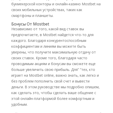
букмекерской конторы и онлайн-казино Mostbet на
своих мобильных устройствах, таких как
смартфоны и планшеты.
Бонусы От Mostbet
Независимо от того, какой вид ставок вы
предпочитаете, в Mostbet найдется что-то для
каждого. Благодаря конкурентоспособным
коэффициентам и линиям вы можете быть
уверены, что получите максимальную отдачу от
своих ставок. Кроме того, благодаря часто
проводимым акциям и бонусам вы сможете еще
больше увеличить свою прибыль. Для” “тех, кто
играет на Mostbet online, важно знать, как легко и
без проблем пополнить свой счет и вывести
деньги. В этом руководстве мы подробно опишем,
как сделать это, чтобы сделать ваше общение с
этой онлайн-платформой более комфортным и
удобным.