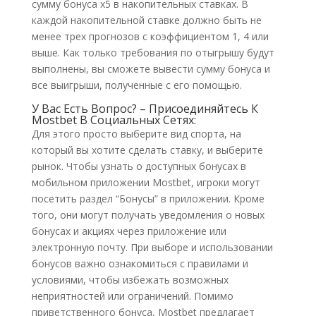
сумму бонуса x5 в накопительных ставках. В
каждой накопительной ставке должно быть не
менее трех прогнозов с коэффициентом 1, 4 или
выше. Как только требования по отыгрышу будут
выполнены, вы сможете вывести сумму бонуса и
все выигрыши, полученные с его помощью.
У Вас Есть Вопрос? – Присоединяйтесь К
Mostbet В Социальных Сетях:
Для этого просто выберите вид спорта, на
который вы хотите сделать ставку, и выберите
рынок. Чтобы узнать о доступных бонусах в
мобильном приложении Mostbet, игроки могут
посетить раздел “Бонусы” в приложении. Кроме
того, они могут получать уведомления о новых
бонусах и акциях через приложение или
электронную почту. При выборе и использовании
бонусов важно ознакомиться с правилами и
условиями, чтобы избежать возможных
неприятностей или ограничений. Помимо
приветственного бонуса, Mostbet предлагает