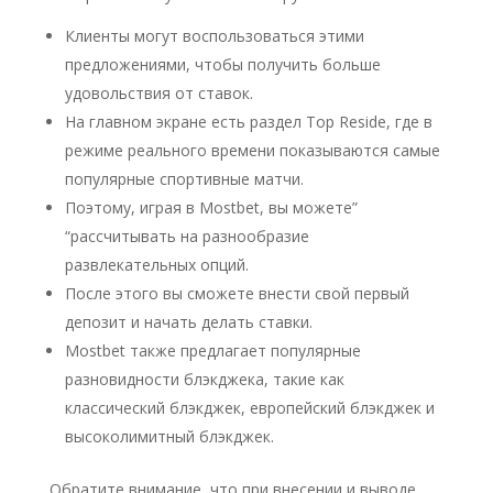
Клиенты могут воспользоваться этими
предложениями, чтобы получить больше
удовольствия от ставок.
На главном экране есть раздел Top Reside, где в
режиме реального времени показываются самые
популярные спортивные матчи.
Поэтому, играя в Mostbet, вы можете”
“рассчитывать на разнообразие
развлекательных опций.
После этого вы сможете внести свой первый
депозит и начать делать ставки.
Mostbet также предлагает популярные
разновидности блэкджека, такие как
классический блэкджек, европейский блэкджек и
высоколимитный блэкджек.
Обратите внимание, что при внесении и выводе