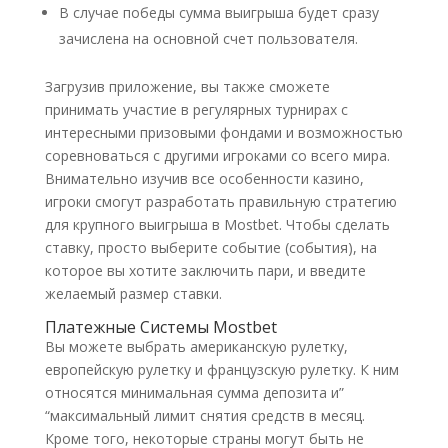
В случае победы сумма выигрыша будет сразу
зачислена на основной счет пользователя.
Загрузив приложение, вы также сможете
принимать участие в регулярных турнирах с
интересными призовыми фондами и возможностью
соревноваться с другими игроками со всего мира.
Внимательно изучив все особенности казино,
игроки смогут разработать правильную стратегию
для крупного выигрыша в Mostbet. Чтобы сделать
ставку, просто выберите событие (события), на
которое вы хотите заключить пари, и введите
желаемый размер ставки.
Платежные Системы Mostbet
Вы можете выбрать американскую рулетку,
европейскую рулетку и французскую рулетку. К ним
относятся минимальная сумма депозита и”
“максимальный лимит снятия средств в месяц.
Кроме того, некоторые страны могут быть не