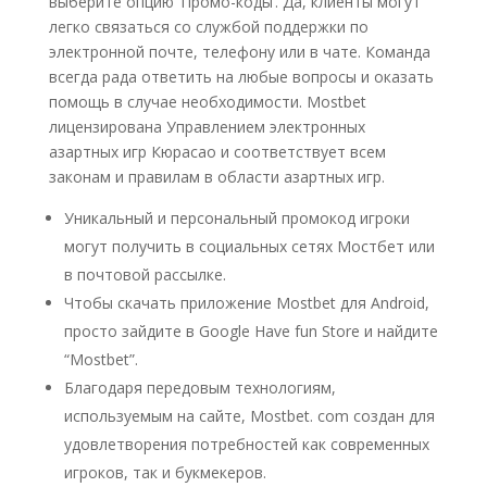
выберите опцию ‘Промо-коды’. Да, клиенты могут
легко связаться со службой поддержки по
электронной почте, телефону или в чате. Команда
всегда рада ответить на любые вопросы и оказать
помощь в случае необходимости. Mostbet
лицензирована Управлением электронных
азартных игр Кюрасао и соответствует всем
законам и правилам в области азартных игр.
Уникальный и персональный промокод игроки
могут получить в социальных сетях Мостбет или
в почтовой рассылке.
Чтобы скачать приложение Mostbet для Android,
просто зайдите в Google Have fun Store и найдите
“Mostbet”.
Благодаря передовым технологиям,
используемым на сайте, Mostbet. com создан для
удовлетворения потребностей как современных
игроков, так и букмекеров.