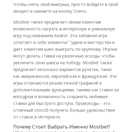
Чтобы снять свой выигрыш, просто войдите в свой
аккаунт и нажмите на кнопку ‘Снять’.
Mostbet также предлагает своим клиентам
возможность сыграть в интересную и уникальную
игру под названием Aviator. Эта забавная игра
сочетает в себе элементы” “удачи и мастерства и
дает клиентам шанс выиграть по-крупному. Игроки
могут делать ставки на различные исходы, чтобы
увеличить свои шансы на победу. Mostbet также
предлагает несколько вариантов рулетки, таких
как американская, европейская и французская. Эти
игры отличаются реалистичной графикой и
дополнительными функциями, такими как ставки на
ипподром и возможность сохранять любимые
ставки для быстрого доступа. Промокоды – это
отличный способ получить больше удовольствия
от ставок в Интернете.
Почему Стоит Выбрать Именно Mostbet?