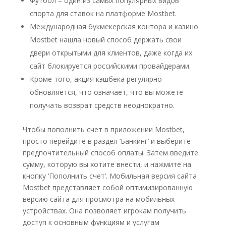
Футбол – один из самых популярных видов
спорта для ставок на платформе Mostbet.
Международная букмекерская контора и казино
Mostbet нашла новый способ держать свои
двери открытыми для клиентов, даже когда их
сайт блокируется российскими провайдерами.
Кроме того, акция кэшбека регулярно
обновляется, что означает, что вы можете
получать возврат средств неоднократно.
Чтобы пополнить счет в приложении Mostbet,
просто перейдите в раздел ‘Банкинг’ и выберите
предпочтительный способ оплаты. Затем введите
сумму, которую вы хотите внести, и нажмите на
кнопку ‘Пополнить счет’. Мобильная версия сайта
Mostbet представляет собой оптимизированную
версию сайта для просмотра на мобильных
устройствах. Она позволяет игрокам получить
доступ к основным функциям и услугам