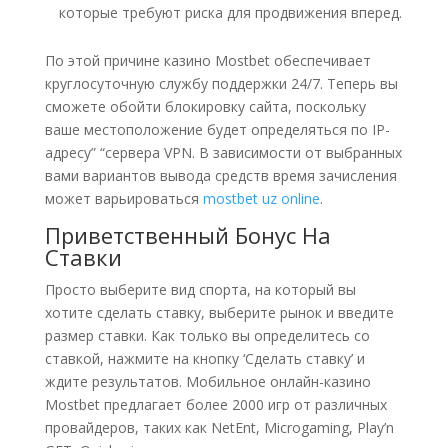
которые требуют риска для продвижения вперед.
По этой причине казино Mostbet обеспечивает
круглосуточную службу поддержки 24/7. Теперь вы
сможете обойти блокировку сайта, поскольку
ваше местоположение будет определяться по IP-
адресу” “сервера VPN. В зависимости от выбранных
вами вариантов вывода средств время зачисления
может варьироваться
mostbet uz online
.
Приветственный Бонус На
Ставки
Просто выберите вид спорта, на который вы
хотите сделать ставку, выберите рынок и введите
размер ставки. Как только вы определитесь со
ставкой, нажмите на кнопку ‘Сделать ставку’ и
ждите результатов. Мобильное онлайн-казино
Mostbet предлагает более 2000 игр от различных
провайдеров, таких как NetEnt, Microgaming, Play’n