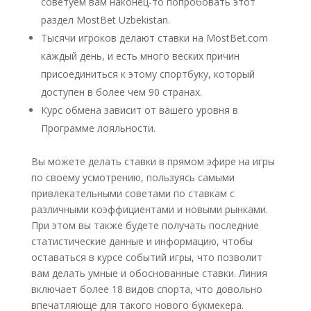
советуем вам наконец-то попробовать этот
раздел MostBet Uzbekistan.
Тысячи игроков делают ставки на MostBet.com
каждый день, и есть много веских причин
присоединиться к этому спортбуку, который
доступен в более чем 90 странах.
Курс обмена зависит от вашего уровня в
Программе лояльности.
Вы можете делать ставки в прямом эфире на игры
по своему усмотрению, пользуясь самыми
привлекательными советами по ставкам с
различными коэффициентами и новыми рынками.
При этом вы также будете получать последние
статистические данные и информацию, чтобы
оставаться в курсе событий игры, что позволит
вам делать умные и обоснованные ставки. Линия
включает более 18 видов спорта, что довольно
впечатляюще для такого нового букмекера.