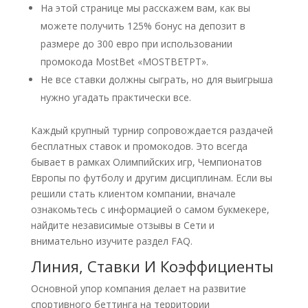
На этой странице мы расскажем вам, как вы
можете получить 125% бонус на депозит в
размере до 300 евро при использовании
промокода MostBet «MOSTBETPT».
Не все ставки должны сыграть, но для выигрыша
нужно угадать практически все.
Каждый крупный турнир сопровождается раздачей
бесплатных ставок и промокодов. Это всегда
бывает в рамках Олимпийских игр, Чемпионатов
Европы по футболу и другим дисциплинам. Если вы
решили стать клиентом компании, вначале
ознакомьтесь с информацией о самом букмекере,
найдите независимые отзывы в Сети и
внимательно изучите раздел FAQ.
Линия, Ставки И Коэффициенты
Основной упор компания делает на развитие
спортивного беттинга на территории