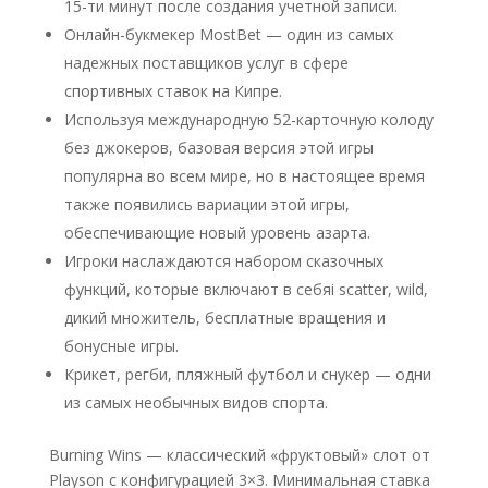
15-ти минут после создания учетной записи.
Онлайн-букмекер MostBet — один из самых
надежных поставщиков услуг в сфере
спортивных ставок на Кипре.
Используя международную 52-карточную колоду
без джокеров, базовая версия этой игры
популярна во всем мире, но в настоящее время
также появились вариации этой игры,
обеспечивающие новый уровень азарта.
Игроки наслаждаются набором сказочных
функций, которые включают в себяi scatter, wild,
дикий множитель, бесплатные вращения и
бонусные игры.
Крикет, регби, пляжный футбол и снукер — одни
из самых необычных видов спорта.
Burning Wins — классический «фруктовый» слот от
Playson с конфигурацией 3×3. Минимальная ставка