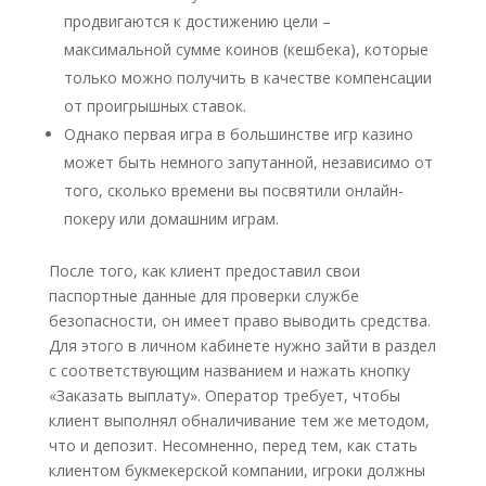
продвигаются к достижению цели –
максимальной сумме коинов (кешбека), которые
только можно получить в качестве компенсации
от проигрышных ставок.
Однако первая игра в большинстве игр казино
может быть немного запутанной, независимо от
того, сколько времени вы посвятили онлайн-
покеру или домашним играм.
После того, как клиент предоставил свои
паспортные данные для проверки службе
безопасности, он имеет право выводить средства.
Для этого в личном кабинете нужно зайти в раздел
с соответствующим названием и нажать кнопку
«Заказать выплату». Оператор требует, чтобы
клиент выполнял обналичивание тем же методом,
что и депозит. Несомненно, перед тем, как стать
клиентом букмекерской компании, игроки должны