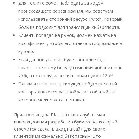
Для тех, кто хочет наблюдать за ходом
происходящего соревнования, мы советуем
использовать сторонний ресурс Twitch, который
больше подходит для трансляции киберспорта.
Клиент, попадая на рынок, должен нажать на
коэффициент, чтобы его ставка отобразилась в
купоне.
Если данное условие будет выполнено, к
приветственному бонусу компания добавит еще
25%, чтоб получилась итоговая сумма 125%.
Одним из главных преимуществ букмекерской
конторы является разнообразие событий, на
которые можно делать ставки.
Приложение для ПК – это, пожалуй, самая
инновационная разработка букмекера, который
стремится сделать вход на сайт для своих
клиентов максимально безопасным. Это