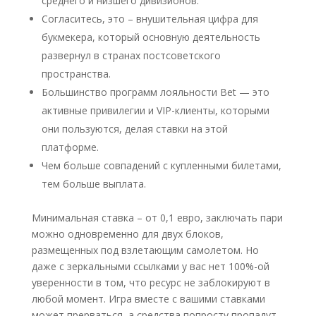
среднего и низшего дивизионов.
Согласитесь, это – внушительная цифра для
букмекера, который основную деятельность
развернул в странах постсоветского
пространства.
Большинство программ лояльности Bet — это
активные привилегии и VIP-клиенты, которыми
они пользуются, делая ставки на этой
платформе.
Чем больше совпадений с купленными билетами,
тем больше выплата.
Минимальная ставка – от 0,1 евро, заключать пари
можно одновременно для двух блоков,
размещенных под взлетающим самолетом. Но
даже с зеркальными ссылками у вас нет 100%-ой
уверенности в том, что ресурс не заблокируют в
любой момент. Игра вместе с вашими ставками
может прерваться, а средства попросту пропадут.