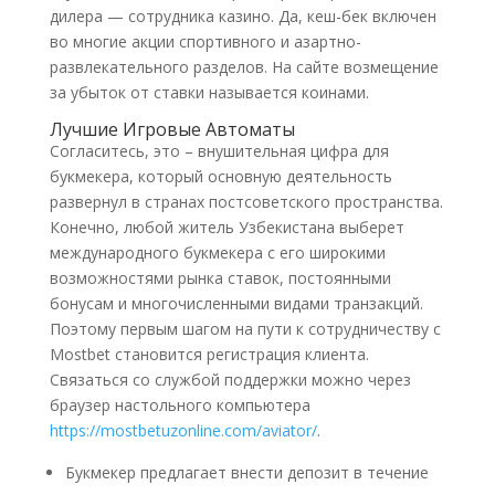
дилера — сотрудника казино. Да, кеш-бек включен
во многие акции спортивного и азартно-
развлекательного разделов. На сайте возмещение
за убыток от ставки называется коинами.
Лучшие Игровые Автоматы
Согласитесь, это – внушительная цифра для
букмекера, который основную деятельность
развернул в странах постсоветского пространства.
Конечно, любой житель Узбекистана выберет
международного букмекера с его широкими
возможностями рынка ставок, постоянными
бонусам и многочисленными видами транзакций.
Поэтому первым шагом на пути к сотрудничеству с
Mostbet становится регистрация клиента.
Связаться со службой поддержки можно через
браузер настольного компьютера
https://mostbetuzonline.com/aviator/
.
Букмекер предлагает внести депозит в течение