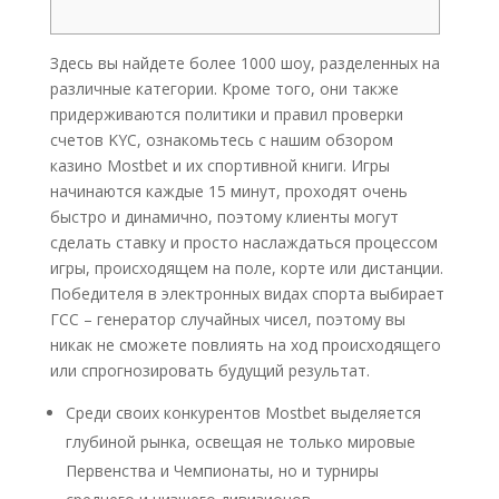
Здесь вы найдете более 1000 шоу, разделенных на
различные категории. Кроме того, они также
придерживаются политики и правил проверки
счетов KYC, ознакомьтесь с нашим обзором
казино Mostbet и их спортивной книги. Игры
начинаются каждые 15 минут, проходят очень
быстро и динамично, поэтому клиенты могут
сделать ставку и просто наслаждаться процессом
игры, происходящем на поле, корте или дистанции.
Победителя в электронных видах спорта выбирает
ГСС – генератор случайных чисел, поэтому вы
никак не сможете повлиять на ход происходящего
или спрогнозировать будущий результат.
Среди своих конкурентов Mostbet выделяется
глубиной рынка, освещая не только мировые
Первенства и Чемпионаты, но и турниры