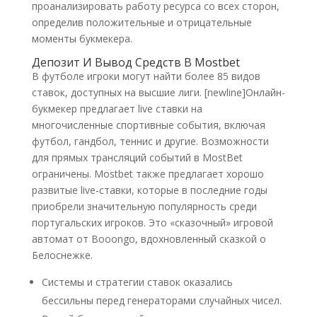
проанализировать работу ресурса со всех сторон,
определив положительные и отрицательные
моменты букмекера.
Депозит И Вывод Средств В Mostbet
В футболе игроки могут найти более 85 видов
ставок, доступных на высшие лиги. [newline]Онлайн-
букмекер предлагает live ставки на
многочисленные спортивные события, включая
футбол, гандбол, теннис и другие. Возможности
для прямых трансляций событий в MostBet
ограничены. Mostbet также предлагает хорошо
развитые live-ставки, которые в последние годы
приобрели значительную популярность среди
португальских игроков. Это «сказочный» игровой
автомат от Booongo, вдохновленный сказкой о
Белоснежке.
Системы и стратегии ставок оказались
бессильны перед генераторами случайных чисел.