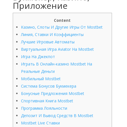
Приложение
Content
Казино, Слоты И Другие Игры От Mostbet
Линия, Ставки И Коэффициенты
Лучшие Игровые Автоматы
Виртуальная Игра Aviator На Mostbet
Игра На Джекпот
Играть В Онлайн-казино Mostbet На
Реальные Деньги
Мобильный Mostbet
Система Бонусов Букмекера
Бонусные Предложения Mostbet
Спортивная Книга Mostbet
Программа Лояльности
Депозит И Вывод Средств В Mostbet
Mostbet Live Ставки