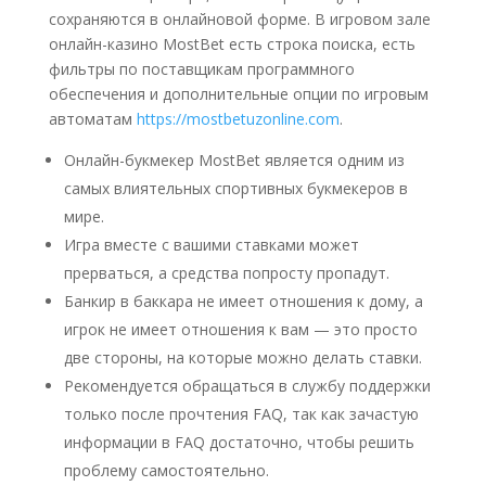
сохраняются в онлайновой форме. В игровом зале
онлайн-казино MostBet есть строка поиска, есть
фильтры по поставщикам программного
обеспечения и дополнительные опции по игровым
автоматам
https://mostbetuzonline.com
.
Онлайн-букмекер MostBet является одним из
самых влиятельных спортивных букмекеров в
мире.
Игра вместе с вашими ставками может
прерваться, а средства попросту пропадут.
Банкир в баккара не имеет отношения к дому, а
игрок не имеет отношения к вам — это просто
две стороны, на которые можно делать ставки.
Рекомендуется обращаться в службу поддержки
только после прочтения FAQ, так как зачастую
информации в FAQ достаточно, чтобы решить
проблему самостоятельно.