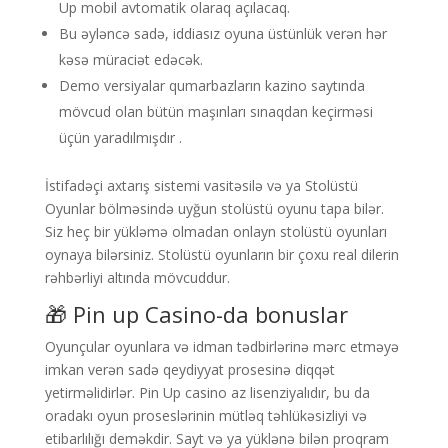
Up mobil avtomatik olaraq açılacaq.
Bu əyləncə sadə, iddiasız oyuna üstünlük verən hər
kəsə müraciət edəcək.
Demo versiyalar qumarbazların kazino saytında
mövcud olan bütün maşınları sınaqdan keçirməsi
üçün yaradılmışdır .
İstifadəçi axtarış sistemi vasitəsilə və ya Stolüstü
Oyunlar bölməsində uyğun stolüstü oyunu tapa bilər.
Siz heç bir yükləmə olmadan onlayn stolüstü oyunları
oynaya bilərsiniz. Stolüstü oyunların bir çoxu real dilerin
rəhbərliyi altında mövcuddur.
🎁 Pin up Casino-da bonuslar
Oyunçular oyunlara və idman tədbirlərinə mərc etməyə
imkan verən sadə qeydiyyat prosesinə diqqət
yetirməlidirlər. Pin Up casino az lisenziyalıdır, bu da
oradakı oyun proseslərinin mütləq təhlükəsizliyi və
etibarlılığı deməkdir. Sayt və ya yüklənə bilən proqram