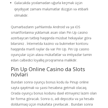
Gələcəkdə yoxlamadan uğurla keçmək üçün
qeydiyyat zamanı məlumatlar düzgün və etibarlı
olmalıdır.
Qumarbazların şərhlərində Android və ya iOS
smartfonlarına yükləmək asan olan Pin Up casino
azerbaycan tətbiqi haqqında müsbət hekayələr görə
bilərsiniz . İnternetdə kazino və bukmeker kontoru
haqqında mənfi rəylər də var Pin Up. Pin Up casino
oyunçular üçün əlavə mükafatlar və imtiyazlar təmin
edən cəlbedici loyallıq proqramına malikdir.
Pin Up Online Casino da Slots
növləri
Bundan sonra oyunçu bonus kodu ilə Pinup online
sayta qayıtmalı və şəxsi hesabına getməli olacaq.
Orada oyunçu bonus kodunu daxil etməyiniz lazım olan
bir forma görəcək. Sonra o, adi depozitə və ya hesabı
doldurmaq üçün mükafata çevriləcək . Bundan sonra