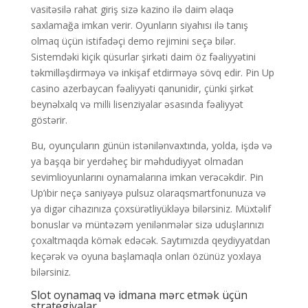
vasitəsilə rahat giriş sizə kazino ilə daim əlaqə
saxlamağa imkan verir. Oyunların siyahısı ilə tanış
olmaq üçün istifadəçi demo rejimini seçə bilər.
Sistemdəki kiçik qüsurlar şirkəti daim öz fəaliyyətini
təkmilləşdirməyə və inkişaf etdirməyə sövq edir. Pin Up
casino azerbaycan fəaliyyəti qanunidir, çünki şirkət
beynəlxalq və milli lisenziyalar əsasında fəaliyyət
göstərir.
Bu, oyunçuların günün istənilənvaxtında, yolda, işdə və
ya başqa bir yerdəheç bir məhdudiyyət olmadan
sevimlioyunlarını oynamalarına imkan verəcəkdir. Pin
Up’ıbir neçə saniyəyə pulsuz olaraqsmartfonunuza və
ya digər cihazınıza çoxsürətliyükləyə bilərsiniz. Müxtəlif
bonuslar və müntəzəm yenilənmələr sizə uduşlarınızı
çoxaltmaqda kömək edəcək. Saytımızda qeydiyyatdan
keçərək və oyuna başlamaqla onları özünüz yoxlaya
bilərsiniz.
Slot oynamaq və idmana mərc etmək üçün
strategiyalar