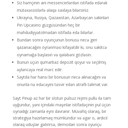
Siz həmçinin ani messencerlərdən istifadə edərək
mütəxəssislərlə əlaqə saxlaya bilərsiniz.
Ukrayna, Rusiya, Qazaxıstan, Azərbaycan sakinləri
Pin Upcasino güzgüsündən heç bir
məhdudiyyətolmadan istifadə edə bilərlər.
Bundan sonra oyunçunun bonusu necə geri
qazanacağını öyrənməsi kifayətdir ki, onu sakitcə
oynamağa başlasın və qələbəni gözləsin.
Bunun üçün qumarbaz depozit qoyur və seçilmiş
əyləncəyə real mərc edir.
Saytda hər hansı bir bonusun necə alınacağını və
onunla nə edəcəyini təsvir edən ətraflı təlimat var.
Sayt Pinup az hər bir slotun pulsuz rejimi pullu ilə tam
uyğundur, yəni içindəki maşınlar istifadəçinin pul üçün
oynadığı zamanla eyni davranır. Müvafiq olaraq, bir
strategiya hazırlamaq mümkündür və əgər o, ardıcıl
olaraq uduşlar gətirirsə, demodan sonra oyunçu