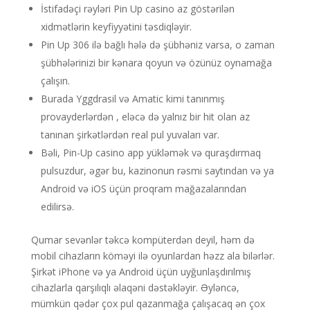
İstifadəçi rəyləri Pin Up casino az göstərilən
xidmətlərin keyfiyyətini təsdiqləyir.
Pin Up 306 ilə bağlı hələ də şübhəniz varsa, o zaman
şübhələrinizi bir kənara qoyun və özünüz oynamağa
çalışın.
Burada Yggdrasil və Amatic kimi tanınmış
provayderlərdən , eləcə də yalnız bir hit olan az
tanınan şirkətlərdən real pul yuvaları var.
Bəli, Pin-Up casino app yükləmək və quraşdırmaq
pulsuzdur, əgər bu, kazinonun rəsmi saytından və ya
Android və iOS üçün proqram mağazalarından
edilirsə.
Qumar sevənlər təkcə kompüterdən deyil, həm də
mobil cihazların köməyi ilə oyunlardan həzz ala bilərlər.
Şirkət iPhone və ya Android üçün uyğunlaşdırılmış
cihazlarla qarşılıqlı əlaqəni dəstəkləyir. Əyləncə,
mümkün qədər çox pul qazanmağa çalışacaq ən çox