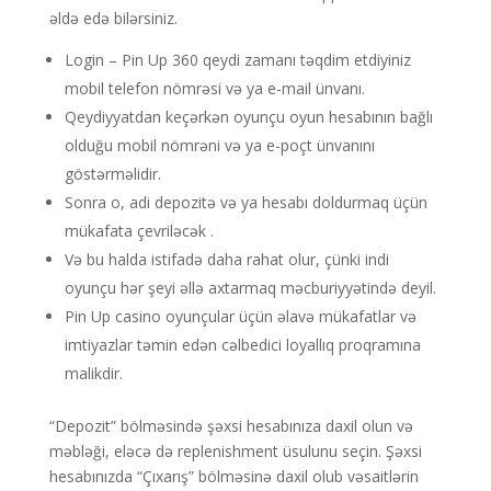
əldə edə bilərsiniz.
Login – Pin Up 360 qeydi zamanı təqdim etdiyiniz
mobil telefon nömrəsi və ya e-mail ünvanı.
Qeydiyyatdan keçərkən oyunçu oyun hesabının bağlı
olduğu mobil nömrəni və ya e-poçt ünvanını
göstərməlidir.
Sonra o, adi depozitə və ya hesabı doldurmaq üçün
mükafata çevriləcək .
Və bu halda istifadə daha rahat olur, çünki indi
oyunçu hər şeyi əllə axtarmaq məcburiyyətində deyil.
Pin Up casino oyunçular üçün əlavə mükafatlar və
imtiyazlar təmin edən cəlbedici loyallıq proqramına
malikdir.
“Depozit” bölməsində şəxsi hesabınıza daxil olun və
məbləği, eləcə də replenishment üsulunu seçin. Şəxsi
hesabınızda “Çıxarış” bölməsinə daxil olub vəsaitlərin