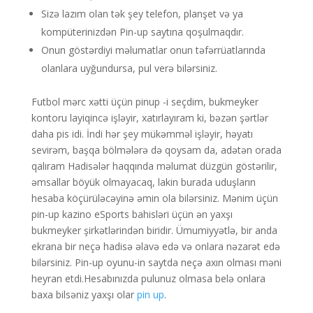
Sizə lazım olan tək şey telefon, planşet və ya
kompüterinizdən Pin-up saytına qoşulmaqdır.
Onun göstərdiyi məlumatlar onun təfərrüatlarında
olanlara uyğundursa, pul verə bilərsiniz.
Futbol mərc xətti üçün pinup -i seçdim, bukmeyker
kontoru layiqincə işləyir, xatırlayıram ki, bəzən şərtlər
daha pis idi. İndi hər şey mükəmməl işləyir, həyatı
sevirəm, başqa bölmələrə də qoysam da, adətən orada
qalıram Hadisələr haqqında məlumat düzgün göstərilir,
əmsallar böyük olmayacaq, lakin burada uduşların
hesaba köçürüləcəyinə əmin ola bilərsiniz. Mənim üçün
pin-up kazino eSports bahisləri üçün ən yaxşı
bukmeyker şirkətlərindən biridir. Ümumiyyətlə, bir anda
ekrana bir neçə hadisə əlavə edə və onlara nəzarət edə
bilərsiniz. Pin-up oyunu-in saytda neçə axın olması məni
heyran etdi.Hesabınızda pulunuz olmasa belə onlara
baxa bilsəniz yaxşı olar
pin up
.