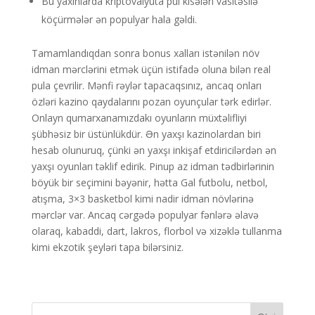
Bu yaxınlarda kriptovalyuta pul kisələri vasitəsilə
köçürmələr ən populyar hala gəldi.
Tamamlandıqdan sonra bonus xalları istənilən növ
idman mərclərini etmək üçün istifadə oluna bilən real
pula çevrilir. Mənfi rəylər tapacaqsınız, ancaq onları
özləri kazino qaydalarını pozan oyunçular tərk edirlər.
Onlayn qumarxanamızdakı oyunların müxtəlifliyi
şübhəsiz bir üstünlükdür. Ən yaxşı kazinolardan biri
hesab olunuruq, çünki ən yaxşı inkişaf etdiricilərdən ən
yaxşı oyunları təklif edirik. Pinup az idman tədbirlərinin
böyük bir seçimini bəyənir, hətta Gal futbolu, netbol, ​​
atışma, 3×3 basketbol kimi nadir idman növlərinə
mərclər var. Ancaq cərgədə populyar fənlərə əlavə
olaraq, kabaddi, dart, lakros, florbol və xizəklə tullanma
kimi ekzotik şeyləri tapa bilərsiniz.