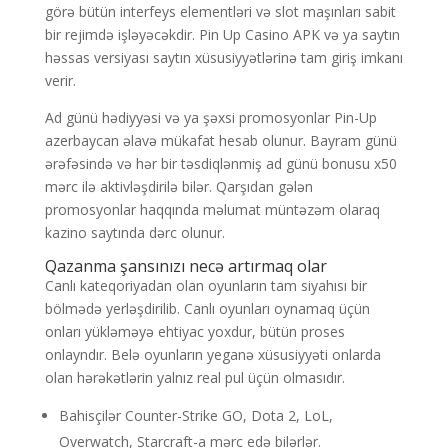
görə bütün interfeys elementləri və slot maşınları sabit
bir rejimdə işləyəcəkdir. Pin Up Casino APK və ya saytın
həssas versiyası saytın xüsusiyyətlərinə tam giriş imkanı
verir.
Ad günü hədiyyəsi və ya şəxsi promosyonlar Pin-Up
azerbaycan əlavə mükafat hesab olunur. Bayram günü
ərəfəsində və hər bir təsdiqlənmiş ad günü bonusu x50
mərc ilə aktivləşdirilə bilər. Qarşıdan gələn
promosyonlar haqqında məlumat müntəzəm olaraq
kazino saytında dərc olunur.
Qazanma şansınızı necə artırmaq olar
Canlı kateqoriyadan olan oyunların tam siyahısı bir
bölmədə yerləşdirilib. Canlı oyunları oynamaq üçün
onları yükləməyə ehtiyac yoxdur, bütün proses
onlayndır. Belə oyunların yeganə xüsusiyyəti onlarda
olan hərəkətlərin yalnız real pul üçün olmasıdır.
Bahisçilər Counter-Strike GO, Dota 2, LoL,
Overwatch, Starcraft-a mərc edə bilərlər.