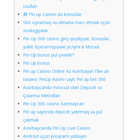
üsulları
🎁 Pin up Casino-da bonuslar
Slot oynamaq və idmana mərc etmək üçün
strategiyalar
Pin Up 306 casino giriş qeydiyyat, bonuslar,
yukle Бухгалтерские услуги в Москв
Pin Up bonus pul çıxarılır?
Pin Up bonus
Pin up Casino Online Az Azerbaijan Пин ап
казино PinUp Rəsmi saytı Pin ap bet 306
Azərbaycanda mövcud olan Depozit və
Çıxarma Metodları
Pin Up 306 casino Azerbaycan
Pin up saytında depozit yatırmaq və pul
çəkmək
Azərbaycanda Pin Up Live Casino
Android üçün proqramı yükləyin