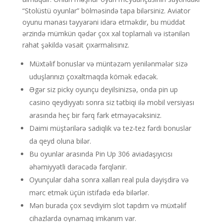
“Stolüstü oyunlar” bölməsində tapa bilərsiniz. Aviator
oyunu mənası təyyarəni idarə etməkdir, bu müddət
ərzində mümkün qədər çox xal toplamalı və istənilən
rahat şəkildə vəsait çıxarmalısınız.
Müxtəlif bonuslar və müntəzəm yenilənmələr sizə
uduşlarınızı çoxaltmaqda kömək edəcək.
Əgər siz picky oyunçu deyilsinizsə, onda pin up
casino qeydiyyatı sonra siz tətbiqi ilə mobil versiyası
arasında heç bir fərq fark etməyəcəksiniz.
Daimi müştərilərə sadiqlik və tez-tez fərdi bonuslar
da qeyd oluna bilər.
Bu oyunlar arasında Pin Up 306 aviadaşıyıcısı
əhəmiyyətli dərəcədə fərqlənir.
Oyunçular daha sonra xalları real pula dəyişdirə və
mərc etmək üçün istifadə edə bilərlər.
Mən burada çox sevdiyim slot tapdım və müxtəlif
cihazlarda oynamaq imkanım var.