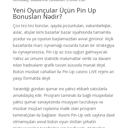
Yeni Oyunçular Üçün Pin Up
Bonusları Nədir?
Çox tez-tez künclər, qayda pozuntuları, xəbərdarlıqlar,
aslar, atışlar kimi bazarlar bazar siyahısında tamamilə
yoxdur və ya oyunun başlamazdan əvvəl görünür. Kiçik
bazarlarda mərc oynamağı nəzərdə tutan bir strategiya
ilə oynayırsınızsa, Pin Up az sizə uyğun gəlməyəcək.
Yalnız ən ümumi statistik məlumatlar verilir və davam
edən hadisələrin qrafik təsviri xüsusilə mənalı deyil.
Bütün müsbət cəhətləri ilə Pin-Up casino LIVE rejimi ən
yaxşı formatda deyil.
Yarandığı gündən qumar evi yalnız etibarlı satıcılarla
əməkdaşlıq edir. Proqram təminatı ilə bağlı müqavilələr
yalnız qumar sənayesində müəyyən təcrübəyə və
müsbət müştəri rəylərinə malik olan proqram
təminatçıları ilə bağlanır. Rəsmi Pin-Up veb saytına daxil
olmamışdan əvvəl bütün oyun slotları şirkətin