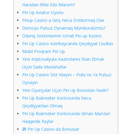
Haradan Əldə Edə Bilərəm?
Pin Up Aviator Oyunu
Pinup Casino-a Giriş Necə Doldurmaq Olar
Demoyu Pulsuz Oynamaq Mümkündürmü?
Ödəniş Sistemlərinin Icmalı Pin-up Kazino
Pin Up Casino Azerbaycanda Qeydiyyat Üsulları
Mobil Proqram Pin Up
Yeni Kriptovalyuta Kazinolarını Skan Etmək
Üçün Sadə Məsləhətlər
Pin Up Casino Slot Maşını – Pulla Və Ya Pulsuz
Oynayın
Yeni Oyunçular Üçün Pin Up Bonusları Nədir?
Pin Up Bukmeker Kontorunda Necə
Qeydi̇yyatdan Olmaq
Pin Up Bukmeker Kontorunda Idman Mərcləri
Haqqında Rəylər
🎁 Pin Up Casino-da Bonuslar