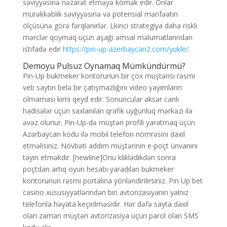
səviyyəsinə nəzarət etməyə kömək edir. Onlar
mürəkkəblik səviyyəsinə və potensial mənfəətin
ölçüsünə görə fərqlənirlər. Lkinci strategiya daha riskli
mərclər qoymaq üçün aşağı əmsal məlumatlarından
istifadə edir
https://pin-up-azerbaycan2.com/yukle/
.
Demoyu Pulsuz Oynamaq Mümkündürmü?
Pin-Up bukmeker kontorunun bir çox müştərisi rəsmi
veb saytın belə bir çatışmazlığını video yayımların
olmaması kimi qeyd edir. Sonuncular əksər canlı
hadisələr üçün saxlanılan qrafik uyğunluq mərkəzi ilə
əvəz olunur. Pin-Up-də müştəri profili yaratmaq üçün
Azərbaycan kodu ilə mobil telefon nömrəsini daxil
etməlisiniz. Növbəti addım müştərinin e-poçt ünvanını
təyin etməkdir. [newline]Onu kliklədikdən sonra
poçtdan artıq oyun hesabı yaradılan bukmeker
kontorunun rəsmi portalına yönləndirilirsiniz. Pin Up bet
casino xüsusiyyətlərindən biri avtorizasiyanın yalnız
telefonla həyata keçirilməsidir. Hər dəfə sayta daxil
olan zaman müştəri avtorizasiya üçün parol olan SMS