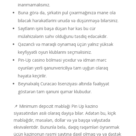
inanmamalısınız.
Buna görə də, şirkətin pul çıxarmağınıza mane ola
biləcək hərəkətlərini unuda və düşünməyə bilərsiniz.
Saytların işini başa düşən hər kəs bu cür
mülahizələrin səhv olduğunu təsdiq edəcəkdir.
Qazanclı və maraqlı oynamaq üçün yalnız yüksək
keyfiyyətli oyun klublarını seçməlisiniz.
Pin-Up casino bölməsi yoxdur və idman mərc
oyunları yerli qanunvericiliyə tam uyğun olaraq
həyata keçirilir.
Beynəlxalq Curacao lisenziyası altında fəaliyyət
göstərən tam qanuni qumar klubudur.
📌 Minimum depozit məbləği Pin Up kazino
siyasətindən asılı olaraq dəyişə bilər. Adətən bu, kiçik
məbləğdir, məsələn, dollar və ya başqa valyutada
ekvivalentdir. Bununla belə, dəqiq rəqəmləri öyrənmək
üçün kazinonun rəsmi saytına daxil olmaq və ya dəstək