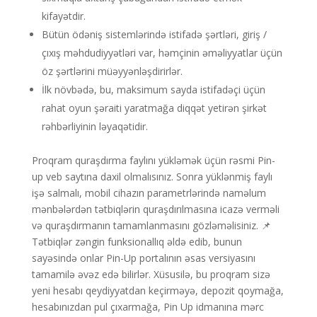
kifayətdir.
Bütün ödəniş sistemlərində istifadə şərtləri, giriş /
çıxış məhdudiyyətləri var, həmçinin əməliyyatlar üçün
öz şərtlərini müəyyənləşdirirlər.
İlk növbədə, bu, maksimum sayda istifadəçi üçün
rahat oyun şəraiti yaratmağa diqqət yetirən şirkət
rəhbərliyinin ləyaqətidir.
Proqram quraşdırma faylını yükləmək üçün rəsmi Pin-
up veb saytına daxil olmalısınız. Sonra yüklənmiş faylı
işə salmalı, mobil cihazın parametrlərində naməlum
mənbələrdən tətbiqlərin quraşdırılmasına icazə verməli
və quraşdırmanın tamamlanmasını gözləməlisiniz. 📌
Tətbiqlər zəngin funksionallıq əldə edib, bunun
sayəsində onlar Pin-Up portalının əsas versiyasını
tamamilə əvəz edə bilirlər. Xüsusilə, bu proqram sizə
yeni hesabı qeydiyyatdan keçirməyə, depozit qoymağa,
hesabınızdan pul çıxarmağa, Pin Up idmanına mərc