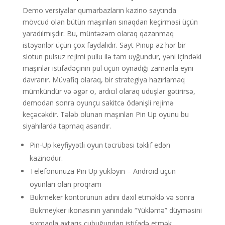
Demo versiyalar qumarbazların kazino saytında
mövcud olan bütün maşınları sınaqdan keçirməsi üçün
yaradılmışdır. Bu, müntəzəm olaraq qazanmaq
istəyənlər üçün çox faydalıdır. Sayt Pinup az hər bir
slotun pulsuz rejimi pullu ilə tam uyğundur, yəni içindəki
maşınlar istifadəçinin pul üçün oynadığı zamanla eyni
davranır. Müvafiq olaraq, bir strategiya hazırlamaq
mümkündür və əgər o, ardıcıl olaraq uduşlar gətirirsə,
demodan sonra oyunçu sakitcə ödənişli rejimə
keçəcəkdir. Tələb olunan maşınları Pin Up oyunu bu
siyahılarda tapmaq asandır.
Pin-Up keyfiyyətli oyun təcrübəsi təklif edən
kazinodur.
Telefonunuza Pin Up yükləyin – Android üçün
oyunları olan proqram
Bukmeker kontorunun adını daxil etməklə və sonra
Bukmeyker ikonasının yanındakı “Yükləmə” düyməsini
sıxmaqla axtarış çubuğundan istifadə etmək