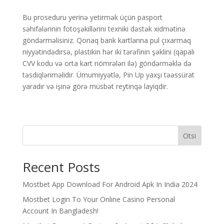
Bu proseduru yerinə yetirmək üçün pasport
səhifələrinin fotoşəkillərini texniki dəstək xidmətinə
göndərməlisiniz. Qonaq bank kartlarına pul çıxarmaq
niyyətindədirsə, plastikin hər iki tərəfinin şəklini (qapalı
CVV kodu və orta kart nömrələri ilə) göndərməklə də
təsdiqlənməlidir. Ümumiyyətlə, Pin Up yaxşı təəssürat
yaradır və işinə görə müsbət reytinqə layiqdir.
Otsi
Recent Posts
Mostbet App Download For Android Apk In India 2024
Mostbet Login To Your Online Casino Personal
Account In Bangladesh!