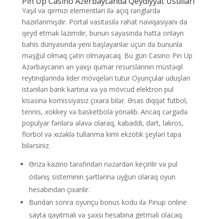
Pin Up Casino Azerbaycanda Qeydiyyat Üsulları
Yaşıl və qırmızı elementləri ilə açıq rənglərdə
hazırlanmışdır. Portal vasitəsilə rahat naviqasiyanı da
qeyd etmək lazımdır, bunun sayəsində hətta onlayn
bahis dünyasında yeni başlayanlar üçün də bununla
məşğul olmaq çətin olmayacaq. Bu gün Casino Pin Up
Azərbaycanın ən yaxşı qumar resurslarının müstəqil
reytinqlərində lider mövqeləri tutur Oyunçular uduşları
istənilən bank kartına və ya mövcud elektron pul
kisəsinə komissiyasız çıxara bilər. Əsas diqqət futbol, ​​
tennis, xokkey və basketbola yönəlib. Ancaq cərgədə
populyar fənlərə əlavə olaraq, kabaddi, dart, lakros,
florbol və xizəklə tullanma kimi ekzotik şeyləri tapa
bilərsiniz.
Ərizə kazino tərəfindən nəzərdən keçirilir və pul
ödəniş sisteminin şərtlərinə uyğun olaraq oyun
hesabından çıxarılır.
Bundan sonra oyunçu bonus kodu ilə Pinup online
sayta qayıtmalı və şəxsi hesabına getməli olacaq.