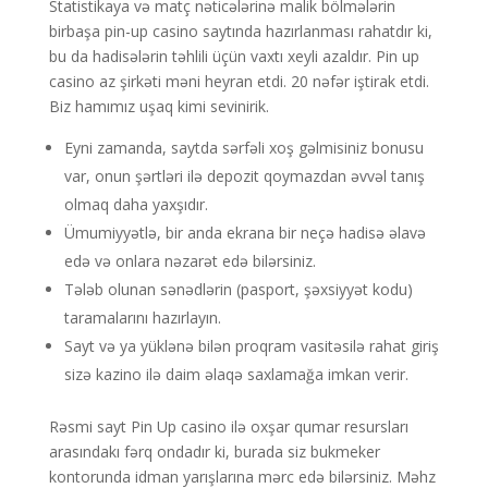
Statistikaya və matç nəticələrinə malik bölmələrin
birbaşa pin-up casino saytında hazırlanması rahatdır ki,
bu da hadisələrin təhlili üçün vaxtı xeyli azaldır. Pin up
casino az şirkəti məni heyran etdi. 20 nəfər iştirak etdi.
Biz hamımız uşaq kimi sevinirik.
Eyni zamanda, saytda sərfəli xoş gəlmisiniz bonusu
var, onun şərtləri ilə depozit qoymazdan əvvəl tanış
olmaq daha yaxşıdır.
Ümumiyyətlə, bir anda ekrana bir neçə hadisə əlavə
edə və onlara nəzarət edə bilərsiniz.
Tələb olunan sənədlərin (pasport, şəxsiyyət kodu)
taramalarını hazırlayın.
Sayt və ya yüklənə bilən proqram vasitəsilə rahat giriş
sizə kazino ilə daim əlaqə saxlamağa imkan verir.
Rəsmi sayt Pin Up casino ilə oxşar qumar resursları
arasındakı fərq ondadır ki, burada siz bukmeker
kontorunda idman yarışlarına mərc edə bilərsiniz. Məhz