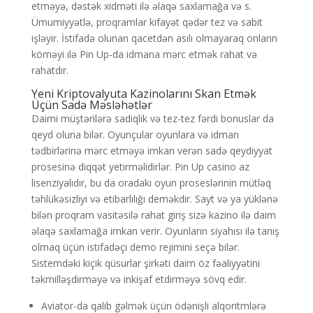
etməyə, dəstək xidməti ilə əlaqə saxlamağa və s.
Ümumiyyətlə, proqramlar kifayət qədər tez və sabit
işləyir. İstifadə olunan qacetdən asılı olmayaraq onların
köməyi ilə Pin Up-da idmana mərc etmək rahat və
rahatdır.
Yeni Kriptovalyuta Kazinolarını Skan Etmək
Üçün Sadə Məsləhətlər
Daimi müştərilərə sadiqlik və tez-tez fərdi bonuslar da
qeyd oluna bilər. Oyunçular oyunlara və idman
tədbirlərinə mərc etməyə imkan verən sadə qeydiyyat
prosesinə diqqət yetirməlidirlər. Pin Up casino az
lisenziyalıdır, bu da oradakı oyun proseslərinin mütləq
təhlükəsizliyi və etibarlılığı deməkdir. Sayt və ya yüklənə
bilən proqram vasitəsilə rahat giriş sizə kazino ilə daim
əlaqə saxlamağa imkan verir. Oyunların siyahısı ilə tanış
olmaq üçün istifadəçi demo rejimini seçə bilər.
Sistemdəki kiçik qüsurlar şirkəti daim öz fəaliyyətini
təkmilləşdirməyə və inkişaf etdirməyə sövq edir.
Aviator-da qalib gəlmək üçün ödənişli alqoritmlərə