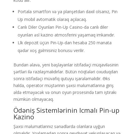
kodu alır.
Portala smartfon və ya planşetdən daxil olsanız, Pin
Up mobil avtomatik olaraq açılacaq.
Canlı Diler Oyunları Pin-Up Casino-da canlı diler
oyunları əsl kazino atmosferini yaşamaq imkanıdır.
Llk depozit üçün Pin-Up-dan hesaba 250 manata
qədər xoş gəlmisiniz bonusu verilir.
Bundan əlavə, yeni başlayanlar istifadəçi müqaviləsinin
şərtləri ilə razılaşmalıdırlar. Bütün nöqtələri oxuduqdan
sonra istifadəçi müvafiq qutuyu işarələməlidir. Əks
halda, operator müştərinin şəxsi məlumatlarına giriş
əldə etməyəcək və onun oyun prosesində tam iştirakı
mümkün olmayacaq.
Ödəniş Sistemlərinin Icmalı Pin-up
Kazino
Şəxsi məlumatlarınız sənədlərdə olanlara uyğun
olmalıdır. Yoxlamadan sonra qeydiyyat yekunlaşacaq və