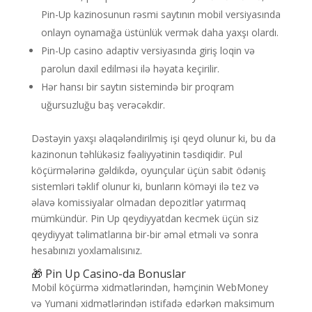
Pin-Up kazinosunun rəsmi saytının mobil versiyasında
onlayn oynamağa üstünlük vermək daha yaxşı olardı.
Pin-Up casino adaptiv versiyasında giriş loqin və
parolun daxil edilməsi ilə həyata keçirilir.
Hər hansı bir saytın sistemində bir proqram
uğursuzluğu baş verəcəkdir.
Dəstəyin yaxşı əlaqələndirilmiş işi qeyd olunur ki, bu da
kazinonun təhlükəsiz fəaliyyətinin təsdiqidir. Pul
köçürmələrinə gəldikdə, oyunçular üçün sabit ödəniş
sistemləri təklif olunur ki, bunların köməyi ilə tez və
əlavə komissiyalar olmadan depozitlər yatırmaq
mümkündür. Pin Up qeydiyyatdan kecmek üçün siz
qeydiyyat təlimatlarına bir-bir əməl etməli və sonra
hesabınızı yoxlamalısınız.
🎁 Pin Up Casino-da Bonuslar
Mobil köçürmə xidmətlərindən, həmçinin WebMoney
və Yumani xidmətlərindən istifadə edərkən maksimum