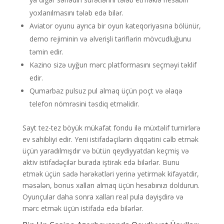
yoxlanılmasını tələb edə bilər.
Aviator oyunu ayrıca bir oyun kateqoriyasına bölünür,
demo rejiminin və əlverişli tariflərin mövcudluğunu
təmin edir.
Kazino sizə uyğun mərc platformasını seçməyi təklif
edir.
Qumarbaz pulsuz pul almaq üçün poçt və əlaqə
telefon nömrəsini təsdiq etməlidir.
Sayt tez-tez böyük mükafat fondu ilə müxtəlif turnirlərə
ev sahibliyi edir. Yeni istifadəçilərin diqqətini cəlb etmək
üçün yaradılmışdır və bütün qeydiyyatdan keçmiş və
aktiv istifadəçilər burada iştirak edə bilərlər. Bunu
etmək üçün sadə hərəkətləri yerinə yetirmək kifayətdir,
məsələn, bonus xalları almaq üçün hesabınızı doldurun.
Oyunçular daha sonra xalları real pula dəyişdirə və
mərc etmək üçün istifadə edə bilərlər.