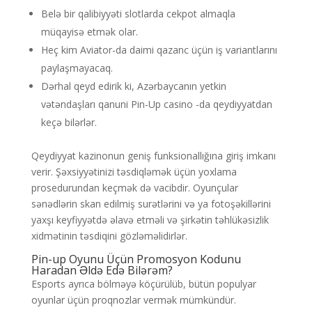
Belə bir qalibiyyəti slotlarda cekpot almaqla
müqayisə etmək olar.
Heç kim Aviator-da daimi qazanc üçün iş variantlarını
paylaşmayacaq.
Dərhal qeyd edirik ki, Azərbaycanın yetkin
vətəndaşları qanuni Pin-Up casino -da qeydiyyatdan
keçə bilərlər.
Qeydiyyat kazinonun geniş funksionallığına giriş imkanı
verir. Şəxsiyyətinizi təsdiqləmək üçün yoxlama
prosedurundan keçmək də vacibdir. Oyunçular
sənədlərin skan edilmiş surətlərini və ya fotoşəkillərini
yaxşı keyfiyyətdə əlavə etməli və şirkətin təhlükəsizlik
xidmətinin təsdiqini gözləməlidirlər.
Pin-up Oyunu Üçün Promosyon Kodunu
Haradan Əldə Edə Bilərəm?
Esports ayrıca bölməyə köçürülüb, bütün populyar
oyunlar üçün proqnozlar vermək mümkündür.