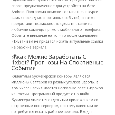
спорт, предназначенное для устройств на базе
Android. Программа поможет оставаться в курсе
самых последних спортивных событий, а также
предоставит возможность сделать ставки на
любимые команды прямо с мобильного телефона.
Обратите внимание на то, что после скачивания
«1хБет» вам не придется искать актуальные ссылки
на рабочие зеркала.
💰как Можно Заработать С
1xbet? Прогнозы На Спортивные
События
Клиентами букмекерской конторы являются
миллионы беттеров из разных уголков Европы, в
том числе насчитывается несколько сотен игроков
из России. Программный продукт от онлайн
букмекера является отдельным приложением со
встроенным впн сервером, поэтому клиентам не
потребуется искать рабочее зеркало. Вход в