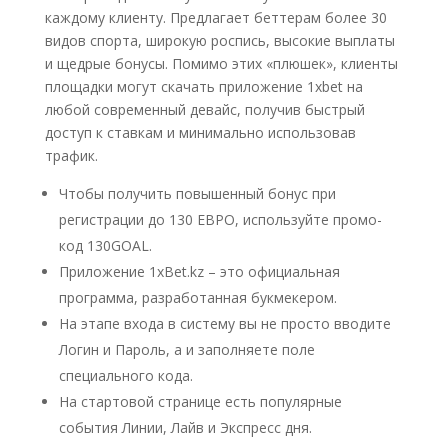
каждому клиенту. Предлагает беттерам более 30
видов спорта, широкую роспись, высокие выплаты
и щедрые бонусы. Помимо этих «плюшек», клиенты
площадки могут скачать приложение 1xbet на
любой современный девайс, получив быстрый
доступ к ставкам и минимально использовав
трафик.
Чтобы получить повышенный бонус при
регистрации до 130 ЕВРО, используйте промо-
код 130GOAL.
Приложение 1xBet.kz – это официальная
программа, разработанная букмекером.
На этапе входа в систему вы не просто вводите
Логин и Пароль, а и заполняете поле
специального кода.
На стартовой странице есть популярные
события Линии, Лайв и Экспресс дня.