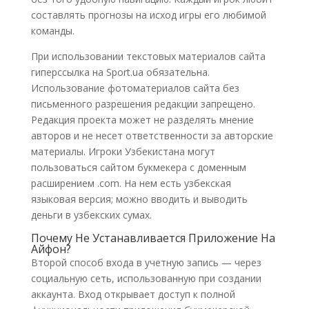
составлять прогнозы на исход игры его любимой
команды.
При использовании текстовых материалов сайта
гиперссылка на Sport.ua обязательна.
Использование фотоматериалов сайта без
письменного разрешения редакции запрещено.
Редакция проекта может не разделять мнение
авторов и не несет ответственности за авторские
материалы. Игроки Узбекистана могут
пользоваться сайтом букмекера с доменным
расширением .com. На нем есть узбекская
языковая версия; можно вводить и выводить
деньги в узбекских сумах.
Почему Не Устанавливается Приложение На
Айфон?
Второй способ входа в учетную запись — через
социальную сеть, использованную при создании
аккаунта. Вход открывает доступ к полной