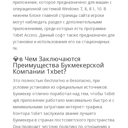
приложение, которое предназначено для машин с
операционной системой Windows 7, 8, 8.1, 10. В
нижнем блоке главной страницы сайта игроки
могут наблюдать раздел с дополнительными
приложениями, среди которых есть программа
1xbet Access. Данный софт также предназначен для
установки и использования его на стационарных
пк.
💎в Чем Заключаются
Преимущества Букмекерской
Компании 1xbet?
Это полностью бесплатно и безопасно, при
условии установки из официальных источников.
Букмекер отлично поработал над тем, чтобы 1xBet
apk приложение работало максимально быстро и с
минимальными затратами интернет-трафика.
Контора 1хБет заслужила звание лучшего
букмекера в странах постсоветского пространства.
Она проводит честную политику по отношению к