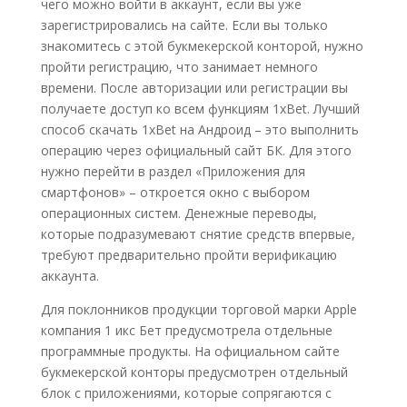
чего можно войти в аккаунт, если вы уже
зарегистрировались на сайте. Если вы только
знакомитесь с этой букмекерской конторой, нужно
пройти регистрацию, что занимает немного
времени. После авторизации или регистрации вы
получаете доступ ко всем функциям 1xBet. Лучший
способ скачать 1xBet на Андроид – это выполнить
операцию через официальный сайт БК. Для этого
нужно перейти в раздел «Приложения для
смартфонов» – откроется окно с выбором
операционных систем. Денежные переводы,
которые подразумевают снятие средств впервые,
требуют предварительно пройти верификацию
аккаунта.
Для поклонников продукции торговой марки Apple
компания 1 икс Бет предусмотрела отдельные
программные продукты. На официальном сайте
букмекерской конторы предусмотрен отдельный
блок с приложениями, которые сопрягаются с