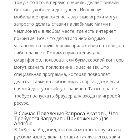
тому, что это, в первую очередь, делает онлайн
беттинг удобнее и доступнее. Используя
мобильное приложение, азартные игроки могут
запросто делать ставки на любимые матчи и
чемпионаты в любом месте, где есть интернет
покрытие. Все, что для этого необходимо –
установить новую версию приложения на телефон
либо планшет. Помимо приложения для
смартфонов, пользователи букмекерской конторы
могут скачать приложение 1xBet на ПК. Это
специальная программа, которая позволяет
делать ставки на любые виды спорта, даже если
прямой доступ к сайту ограничен. Также она не
требует запускать браузер для входа на игровой
ресурс.
В Случае Появления Запроса Указать, Что
Требуется Загрузить Приложение Для
Android
В 1xBet на Андроид, который можно загрузить на
русском языке, делать ставки так же легко, как и