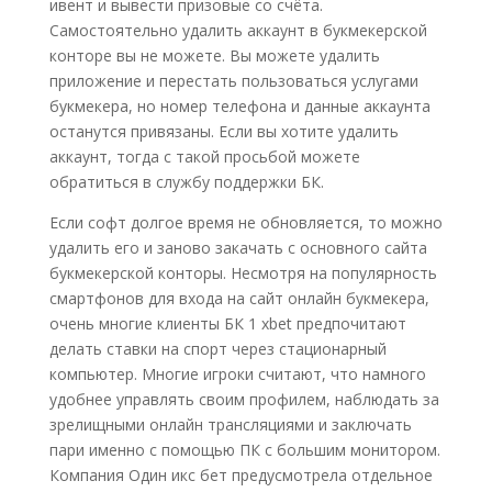
ивент и вывести призовые со счёта.
Самостоятельно удалить аккаунт в букмекерской
конторе вы не можете. Вы можете удалить
приложение и перестать пользоваться услугами
букмекера, но номер телефона и данные аккаунта
останутся привязаны. Если вы хотите удалить
аккаунт, тогда с такой просьбой можете
обратиться в службу поддержки БК.
Если софт долгое время не обновляется, то можно
удалить его и заново закачать с основного сайта
букмекерской конторы. Несмотря на популярность
смартфонов для входа на сайт онлайн букмекера,
очень многие клиенты БК 1 xbet предпочитают
делать ставки на спорт через стационарный
компьютер. Многие игроки считают, что намного
удобнее управлять своим профилем, наблюдать за
зрелищными онлайн трансляциями и заключать
пари именно с помощью ПК с большим монитором.
Компания Один икс бет предусмотрела отдельное