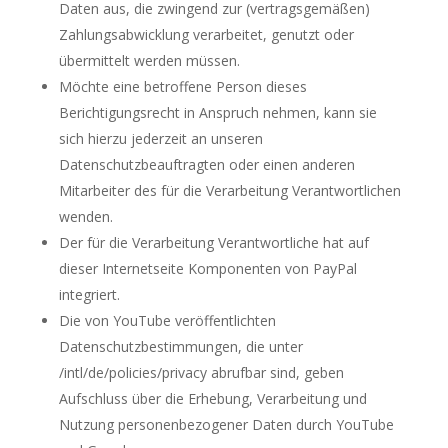
Daten aus, die zwingend zur (vertragsgemäßen)
Zahlungsabwicklung verarbeitet, genutzt oder
übermittelt werden müssen.
Möchte eine betroffene Person dieses
Berichtigungsrecht in Anspruch nehmen, kann sie
sich hierzu jederzeit an unseren
Datenschutzbeauftragten oder einen anderen
Mitarbeiter des für die Verarbeitung Verantwortlichen
wenden.
Der für die Verarbeitung Verantwortliche hat auf
dieser Internetseite Komponenten von PayPal
integriert.
Die von YouTube veröffentlichten
Datenschutzbestimmungen, die unter
/intl/de/policies/privacy abrufbar sind, geben
Aufschluss über die Erhebung, Verarbeitung und
Nutzung personenbezogener Daten durch YouTube