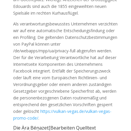
Edouards sind auch die 1855 eingeweihten neuen
Spielsäle im rechten Kurhausflügel.
Als verantwortungsbewusstes Unternehmen verzichten
wir auf eine automatische Entscheidungsfindung oder
ein Profiling. Die geltenden Datenschutzbestimmungen
von PayPal können unter
/de/webapps/mpp/ua/privacy-full abgerufen werden.
Der für die Verarbeitung Verantwortliche hat auf dieser
Internetseite Komponenten des Unternehmens
Facebook integriert. Entfällt der Speicherungszweck
oder läuft eine vom Europäischen Richtlinien- und
Verordnungsgeber oder einem anderen zuständigen
Gesetzgeber vorgeschriebene Speicherfrist ab, werden
die personenbezogenen Daten routinemäßig und
entsprechend den gesetzlichen Vorschriften gesperrt
oder gelöscht
https://vulkan-vegas.de/vulkan-vegas-
promo-code/
.
Die Ära Bénazet[Bearbeiten Quelltext