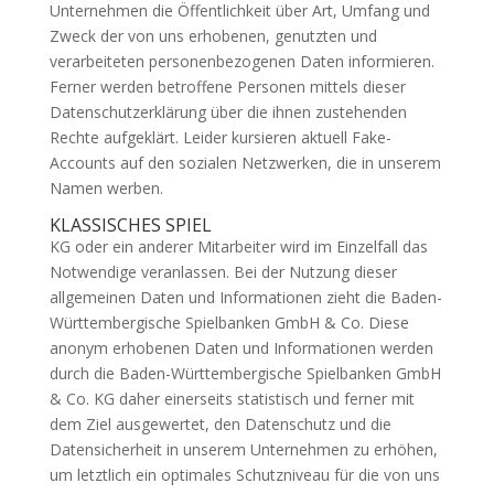
Unternehmen die Öffentlichkeit über Art, Umfang und
Zweck der von uns erhobenen, genutzten und
verarbeiteten personenbezogenen Daten informieren.
Ferner werden betroffene Personen mittels dieser
Datenschutzerklärung über die ihnen zustehenden
Rechte aufgeklärt. Leider kursieren aktuell Fake-
Accounts auf den sozialen Netzwerken, die in unserem
Namen werben.
KLASSISCHES SPIEL
KG oder ein anderer Mitarbeiter wird im Einzelfall das
Notwendige veranlassen. Bei der Nutzung dieser
allgemeinen Daten und Informationen zieht die Baden-
Württembergische Spielbanken GmbH & Co. Diese
anonym erhobenen Daten und Informationen werden
durch die Baden-Württembergische Spielbanken GmbH
& Co. KG daher einerseits statistisch und ferner mit
dem Ziel ausgewertet, den Datenschutz und die
Datensicherheit in unserem Unternehmen zu erhöhen,
um letztlich ein optimales Schutzniveau für die von uns