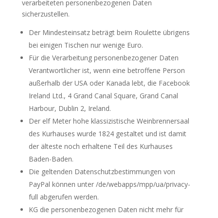
verarbeiteten personenbezogenen Daten
sicherzustellen.
Der Mindesteinsatz beträgt beim Roulette übrigens
bei einigen Tischen nur wenige Euro.
Für die Verarbeitung personenbezogener Daten
Verantwortlicher ist, wenn eine betroffene Person
außerhalb der USA oder Kanada lebt, die Facebook
Ireland Ltd., 4 Grand Canal Square, Grand Canal
Harbour, Dublin 2, Ireland.
Der elf Meter hohe klassizistische Weinbrennersaal
des Kurhauses wurde 1824 gestaltet und ist damit
der älteste noch erhaltene Teil des Kurhauses
Baden-Baden.
Die geltenden Datenschutzbestimmungen von
PayPal können unter /de/webapps/mpp/ua/privacy-
full abgerufen werden.
KG die personenbezogenen Daten nicht mehr für