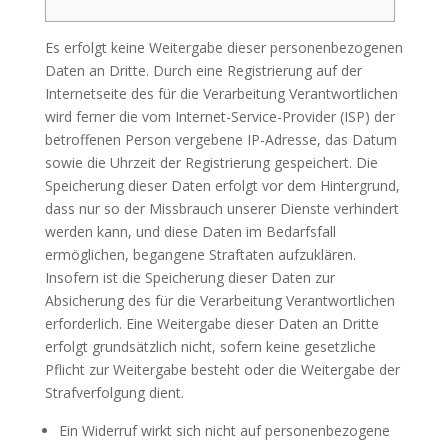
Es erfolgt keine Weitergabe dieser personenbezogenen
Daten an Dritte. Durch eine Registrierung auf der
Internetseite des für die Verarbeitung Verantwortlichen
wird ferner die vom Internet-Service-Provider (ISP) der
betroffenen Person vergebene IP-Adresse, das Datum
sowie die Uhrzeit der Registrierung gespeichert. Die
Speicherung dieser Daten erfolgt vor dem Hintergrund,
dass nur so der Missbrauch unserer Dienste verhindert
werden kann, und diese Daten im Bedarfsfall
ermöglichen, begangene Straftaten aufzuklären.
Insofern ist die Speicherung dieser Daten zur
Absicherung des für die Verarbeitung Verantwortlichen
erforderlich. Eine Weitergabe dieser Daten an Dritte
erfolgt grundsätzlich nicht, sofern keine gesetzliche
Pflicht zur Weitergabe besteht oder die Weitergabe der
Strafverfolgung dient.
Ein Widerruf wirkt sich nicht auf personenbezogene