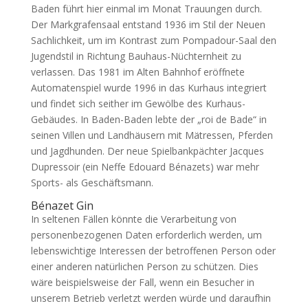
Baden führt hier einmal im Monat Trauungen durch.
Der Markgrafensaal entstand 1936 im Stil der Neuen
Sachlichkeit, um im Kontrast zum Pompadour-Saal den
Jugendstil in Richtung Bauhaus-Nüchternheit zu
verlassen. Das 1981 im Alten Bahnhof eröffnete
Automatenspiel wurde 1996 in das Kurhaus integriert
und findet sich seither im Gewölbe des Kurhaus-
Gebäudes. In Baden-Baden lebte der „roi de Bade“ in
seinen Villen und Landhäusern mit Mätressen, Pferden
und Jagdhunden. Der neue Spielbankpächter Jacques
Dupressoir (ein Neffe Edouard Bénazets) war mehr
Sports- als Geschäftsmann.
Bénazet Gin
In seltenen Fällen könnte die Verarbeitung von
personenbezogenen Daten erforderlich werden, um
lebenswichtige Interessen der betroffenen Person oder
einer anderen natürlichen Person zu schützen. Dies
wäre beispielsweise der Fall, wenn ein Besucher in
unserem Betrieb verletzt werden würde und daraufhin