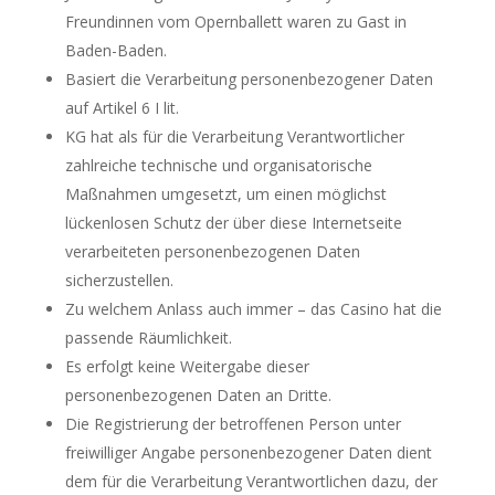
Freundinnen vom Opernballett waren zu Gast in
Baden-Baden.
Basiert die Verarbeitung personenbezogener Daten
auf Artikel 6 I lit.
KG hat als für die Verarbeitung Verantwortlicher
zahlreiche technische und organisatorische
Maßnahmen umgesetzt, um einen möglichst
lückenlosen Schutz der über diese Internetseite
verarbeiteten personenbezogenen Daten
sicherzustellen.
Zu welchem Anlass auch immer – das Casino hat die
passende Räumlichkeit.
Es erfolgt keine Weitergabe dieser
personenbezogenen Daten an Dritte.
Die Registrierung der betroffenen Person unter
freiwilliger Angabe personenbezogener Daten dient
dem für die Verarbeitung Verantwortlichen dazu, der