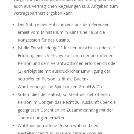
auch aus vertraglichen Regelungen (z.B. Angaben zum
Vertragspartner) ergeben kann.
Der Sohn eines Hufschmieds aus den Pyrenäen
erhielt vom Ministerium in Karlsruhe 1838 die
Konzession für das Casino.
Ist die Entscheidung (1) für den Abschluss oder die
Erfüllung eines Vertrags zwischen der betroffenen
Person und dem Verantwortlichen erforderlich oder
(2) erfolgt sie mit ausdrücklicher Einwilligung der
betroffenen Person, trifft die Baden-
Württembergische Spielbanken GmbH & Co.
Sofern dies der Fall ist, so steht der betroffenen
Person im Übrigen das Recht zu, Auskunft über die
geeigneten Garantien im Zusammenhang mit der
Übermittlung zu erhalten.
Wählt die betroffene Person während des
Bestellvorgangs in unserem Online-Shop als