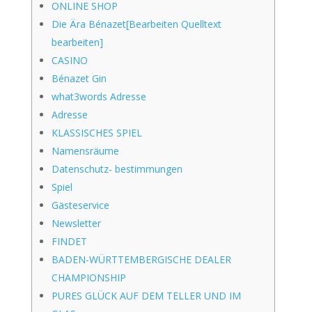
ONLINE SHOP
Die Ära Bénazet[Bearbeiten Quelltext
bearbeiten]
CASINO
Bénazet Gin
what3words Adresse
Adresse
KLASSISCHES SPIEL
Namensräume
Datenschutz- bestimmungen
Spiel
Gästeservice
Newsletter
FINDET
BADEN-WÜRTTEMBERGISCHE DEALER
CHAMPIONSHIP
PURES GLÜCK AUF DEM TELLER UND IM