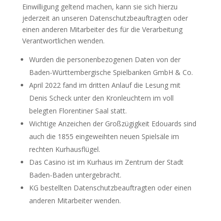
Einwilligung geltend machen, kann sie sich hierzu
jederzeit an unseren Datenschutzbeauftragten oder
einen anderen Mitarbeiter des für die Verarbeitung
Verantwortlichen wenden.
Wurden die personenbezogenen Daten von der
Baden-Württembergische Spielbanken GmbH & Co.
April 2022 fand im dritten Anlauf die Lesung mit
Denis Scheck unter den Kronleuchtern im voll
belegten Florentiner Saal statt.
Wichtige Anzeichen der Großzügigkeit Edouards sind
auch die 1855 eingeweihten neuen Spielsäle im
rechten Kurhausflügel.
Das Casino ist im Kurhaus im Zentrum der Stadt
Baden-Baden untergebracht.
KG bestellten Datenschutzbeauftragten oder einen
anderen Mitarbeiter wenden.