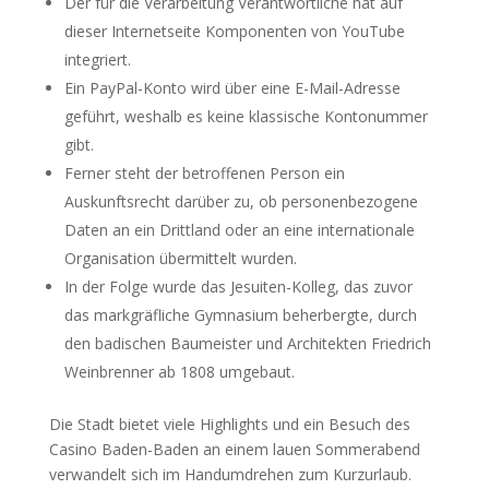
Der für die Verarbeitung Verantwortliche hat auf
dieser Internetseite Komponenten von YouTube
integriert.
Ein PayPal-Konto wird über eine E-Mail-Adresse
geführt, weshalb es keine klassische Kontonummer
gibt.
Ferner steht der betroffenen Person ein
Auskunftsrecht darüber zu, ob personenbezogene
Daten an ein Drittland oder an eine internationale
Organisation übermittelt wurden.
In der Folge wurde das Jesuiten-Kolleg, das zuvor
das markgräfliche Gymnasium beherbergte, durch
den badischen Baumeister und Architekten Friedrich
Weinbrenner ab 1808 umgebaut.
Die Stadt bietet viele Highlights und ein Besuch des
Casino Baden-Baden an einem lauen Sommerabend
verwandelt sich im Handumdrehen zum Kurzurlaub.