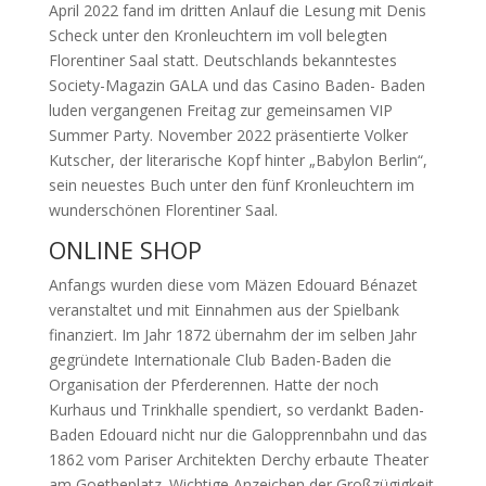
April 2022 fand im dritten Anlauf die Lesung mit Denis
Scheck unter den Kronleuchtern im voll belegten
Florentiner Saal statt. Deutschlands bekanntestes
Society-Magazin GALA und das Casino Baden- Baden
luden vergangenen Freitag zur gemeinsamen VIP
Summer Party. November 2022 präsentierte Volker
Kutscher, der literarische Kopf hinter „Babylon Berlin“,
sein neuestes Buch unter den fünf Kronleuchtern im
wunderschönen Florentiner Saal.
ONLINE SHOP
Anfangs wurden diese vom Mäzen Edouard Bénazet
veranstaltet und mit Einnahmen aus der Spielbank
finanziert. Im Jahr 1872 übernahm der im selben Jahr
gegründete Internationale Club Baden-Baden die
Organisation der Pferderennen. Hatte der noch
Kurhaus und Trinkhalle spendiert, so verdankt Baden-
Baden Edouard nicht nur die Galopprennbahn und das
1862 vom Pariser Architekten Derchy erbaute Theater
am Goetheplatz. Wichtige Anzeichen der Großzügigkeit