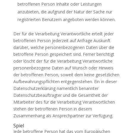
betroffenen Person Inhalte oder Leistungen
anzubieten, die aufgrund der Natur der Sache nur
registrierten Benutzern angeboten werden können.
Der für die Verarbeitung Verantwortliche erteilt jeder
betroffenen Person jederzeit auf Anfrage Auskunft
darüber, welche personenbezogenen Daten über die
betroffene Person gespeichert sind. Ferner berichtigt
oder löscht der für die Verarbeitung Verantwortliche
personenbezogene Daten auf Wunsch oder Hinweis
der betroffenen Person, soweit dem keine gesetzlichen
Aufbewahrungspflichten entgegenstehen. Ein in dieser
Datenschutzerklärung namentlich benannter
Datenschutzbeauftragter und die Gesamtheit der
Mitarbeiter des für die Verarbeitung Verantwortlichen
stehen der betroffenen Person in diesem
Zusammenhang als Ansprechpartner zur Verfügung.
Spiel
Jede betroffene Person hat das vom Europäischen