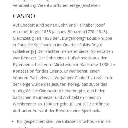
Verarbeitung Verantwortlichen entgegenstehen.
CASINO
Auf Chabert (und seinen Sohn und Teilhaber Josef
Antoine) folgte 1838 Jacques Bénazet (1778–1848).
Gleichzeitig ließ 1838 der „Bürgerkönig“ Louis Philippe
in Paris die Spielbanken im Quartier Palais-Royal
schließen.[8] Der Pächter mehrerer dieser Spielstätten
war Bénazet. Der Sohn eines Hufschmieds aus den
Pyrenäen erhielt vom Ministerium in Karlsruhe 1838 die
Konzession für das Casino. Er war bereit, einen
höheren Pachtzins als Vorgänger Chabert zu zahlen. In
der Folge wurde das Jesuiten-Kolleg, das zuvor das
markgräfliche Gymnasium beherbergte, durch den
badischen Baumeister und Architekten Friedrich
Weinbrenner ab 1808 umgebaut. Juni 1812 eröffnete
dort unter Aufsicht der Behörde eine Spielbank.
KG gespeichert sind, veranlassen möchte, kann sie