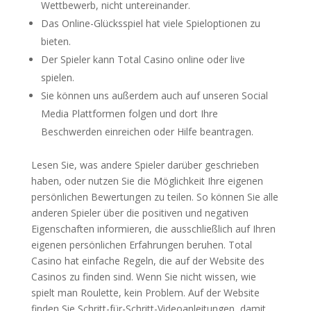
Wettbewerb, nicht untereinander.
Das Online-Glücksspiel hat viele Spieloptionen zu
bieten.
Der Spieler kann Total Casino online oder live
spielen.
Sie können uns außerdem auch auf unseren Social
Media Plattformen folgen und dort Ihre
Beschwerden einreichen oder Hilfe beantragen.
Lesen Sie, was andere Spieler darüber geschrieben
haben, oder nutzen Sie die Möglichkeit Ihre eigenen
persönlichen Bewertungen zu teilen. So können Sie alle
anderen Spieler über die positiven und negativen
Eigenschaften informieren, die ausschließlich auf Ihren
eigenen persönlichen Erfahrungen beruhen. Total
Casino hat einfache Regeln, die auf der Website des
Casinos zu finden sind. Wenn Sie nicht wissen, wie
spielt man Roulette, kein Problem. Auf der Website
finden Sie Schritt-für-Schritt-Videoanleitungen, damit