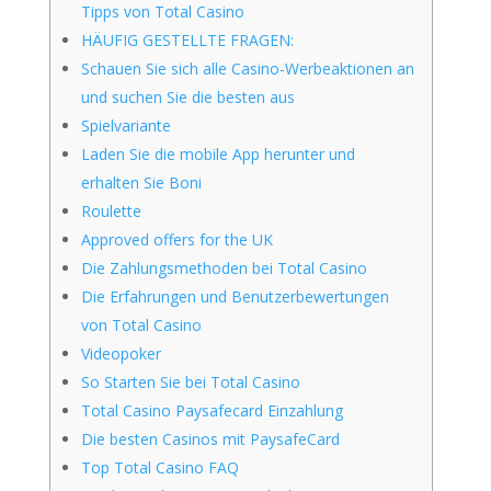
Tipps von Total Casino
HÄUFIG GESTELLTE FRAGEN:
Schauen Sie sich alle Casino-Werbeaktionen an
und suchen Sie die besten aus
Spielvariante
Laden Sie die mobile App herunter und
erhalten Sie Boni
Roulette
Approved offers for the UK
Die Zahlungsmethoden bei Total Casino
Die Erfahrungen und Benutzerbewertungen
von Total Casino
Videopoker
So Starten Sie bei Total Casino
Total Casino Paysafecard Einzahlung
Die besten Casinos mit PaysafeCard
Top Total Casino FAQ