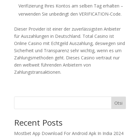
Verifizierung Ihres Kontos am selben Tag erhalten –
verwenden Sie unbedingt den VERIFICATION-Code.
Dieser Provider ist einer der zuverlässigsten Anbieter
für Auszahlungen in Deutschland. Total Casino ist
Online Casino mit Echtgeld Auszahlung, deswegen sind
Sicherheit und Transparenz sehr wichtig, wenn es um
Zahlungsmethoden geht. Dieses Casino vertraut nur
den weltweit führenden Anbietern von
Zahlungstransaktionen.
Otsi
Recent Posts
Mostbet App Download For Android Apk In India 2024