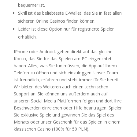
bequemer ist.
Skrill ist das beliebteste E-Wallet, das Sie in fast allen
sicheren Online Casinos finden können.
Leider ist diese Option nur für registrierte Spieler
erhältlich.
IPhone oder Android, gehen direkt auf das gleiche
Konto, das Sie für das Spielen am PC eingerichtet
haben. Alles, was Sie tun müssen, die App auf Ihrem
Telefon zu öffnen und sich einzuloggen. Unser Team
ist freundlich, erfahren und steht immer für Sie bereit.
Wir bieten des Weiteren auch einen technischen
Support an. Sie können uns außerdem auch auf
unseren Social Media Plattformen folgen und dort Ihre
Beschwerden einreichen oder Hilfe beantragen. Spielen
Sie exklusive Spiele und gewinnen Sie das Spiel des
Monats oder unser Geschenk für das Spielen in einem
klassischen Casino (100% für 50 PLN).