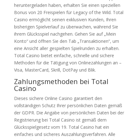
heruntergeladen haben, erhalten Sie einen speziellen
Bonus von 20 Freispielen für Legacy of the Wild. Total
Casino ermöglicht seinen exklusiven Kunden, Ihren
bisherigen Spielverlauf zu überwachen, während Sie
ihrem Glücksspiel nachgehen. Gehen Sie auf „Mein
Konto“ und öffnen Sie den Tab „Transaktionen“, um
eine Ansicht aller gespielten Spielrunden zu erhalten.
Total Casino bietet einfache, schnelle und sichere
Methoden für die Tätigung von Onlinezahlungen an –
Visa, MasterCard, Skrill, DotPay und Blik.
Zahlungsmethoden bei Total
Casino
Dieses sichere Online Casino garantiert den
vollständigen Schutz Ihrer persönlichen Daten gemäß
der GDPR. Die Angabe von persönlichen Daten bei der
Registrierung bei Total Casino ist gemäß dem
Glücksspielgesetz vom 19. Total Casino hat ein
einfaches und sicheres Auszahlungsverfahren. Alle