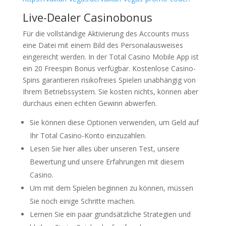
Live-Dealer Casinobonus
Für die vollständige Aktivierung des Accounts muss
eine Datei mit einem Bild des Personalausweises
eingereicht werden. In der Total Casino Mobile App ist
ein 20 Freespin Bonus verfügbar. Kostenlose Casino-
Spins garantieren risikofreies Spielen unabhängig von
Ihrem Betriebssystem. Sie kosten nichts, können aber
durchaus einen echten Gewinn abwerfen.
Sie können diese Optionen verwenden, um Geld auf
Ihr Total Casino-Konto einzuzahlen.
Lesen Sie hier alles über unseren Test, unsere
Bewertung und unsere Erfahrungen mit diesem
Casino.
Um mit dem Spielen beginnen zu können, müssen
Sie noch einige Schritte machen.
Lernen Sie ein paar grundsätzliche Strategien und