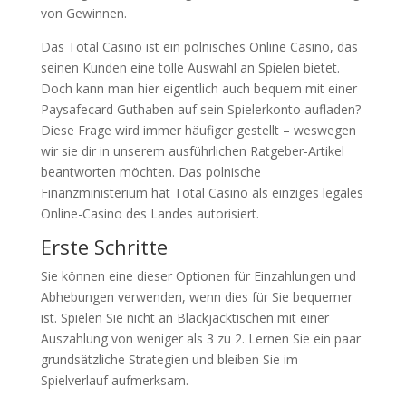
von Gewinnen.
Das Total Casino ist ein polnisches Online Casino, das
seinen Kunden eine tolle Auswahl an Spielen bietet.
Doch kann man hier eigentlich auch bequem mit einer
Paysafecard Guthaben auf sein Spielerkonto aufladen?
Diese Frage wird immer häufiger gestellt – weswegen
wir sie dir in unserem ausführlichen Ratgeber-Artikel
beantworten möchten. Das polnische
Finanzministerium hat Total Casino als einziges legales
Online-Casino des Landes autorisiert.
Erste Schritte
Sie können eine dieser Optionen für Einzahlungen und
Abhebungen verwenden, wenn dies für Sie bequemer
ist. Spielen Sie nicht an Blackjacktischen mit einer
Auszahlung von weniger als 3 zu 2. Lernen Sie ein paar
grundsätzliche Strategien und bleiben Sie im
Spielverlauf aufmerksam.