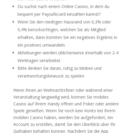
Du suchst nach einem Online Casino, in dem du
bequem per Paysafecard einzahlen kannst?
Wenn Sie den niedrigen Hausrand von 0,3% oder
0,4% berücksichtigen, welchen Sie als Mitglied
erhalten, dann könnten Sie ein negatives Ergebnis in
ein positives umwandeln.
Abhebungen werden üblicherweise innerhalb von 2-4
Werktagen verarbeitet.
Bitte denken Sie daran, ruhig zu bleiben und
verantwortungsbewusst zu spielen.
Wenn Ihnen an Weihnachtsfeier oder während einer
Veranstaltung langweilig wird, können Sie mobiles
Casino auf Ihrem Handy öffnen und Poker oder andere
Spiele genießen. Wenn Sie noch kein Konto bei Ihrem
mobilen Casino haben, werden Sie aufgefordert, ein
Account zu erstellen, damit Sie den Überblick über Ihr
Guthaben behalten können. Nachdem Sie die App