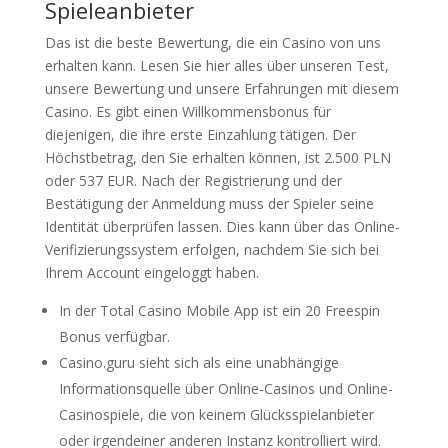
Spieleanbieter
Das ist die beste Bewertung, die ein Casino von uns
erhalten kann. Lesen Sie hier alles über unseren Test,
unsere Bewertung und unsere Erfahrungen mit diesem
Casino. Es gibt einen Willkommensbonus für
diejenigen, die ihre erste Einzahlung tätigen. Der
Höchstbetrag, den Sie erhalten können, ist 2.500 PLN
oder 537 EUR. Nach der Registrierung und der
Bestätigung der Anmeldung muss der Spieler seine
Identität überprüfen lassen. Dies kann über das Online-
Verifizierungssystem erfolgen, nachdem Sie sich bei
Ihrem Account eingeloggt haben.
In der Total Casino Mobile App ist ein 20 Freespin
Bonus verfügbar.
Casino.guru sieht sich als eine unabhängige
Informationsquelle über Online-Casinos und Online-
Casinospiele, die von keinem Glücksspielanbieter
oder irgendeiner anderen Instanz kontrolliert wird.