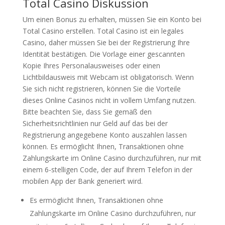
Total Casino Diskussion
Um einen Bonus zu erhalten, müssen Sie ein Konto bei
Total Casino erstellen. Total Casino ist ein legales
Casino, daher müssen Sie bei der Registrierung Ihre
Identität bestätigen. Die Vorlage einer gescannten
Kopie Ihres Personalausweises oder einen
Lichtbildausweis mit Webcam ist obligatorisch. Wenn
Sie sich nicht registrieren, können Sie die Vorteile
dieses Online Casinos nicht in vollem Umfang nutzen.
Bitte beachten Sie, dass Sie gemäß den
Sicherheitsrichtlinien nur Geld auf das bei der
Registrierung angegebene Konto auszahlen lassen
können. Es ermöglicht Ihnen, Transaktionen ohne
Zahlungskarte im Online Casino durchzuführen, nur mit
einem 6-stelligen Code, der auf Ihrem Telefon in der
mobilen App der Bank generiert wird.
Es ermöglicht Ihnen, Transaktionen ohne
Zahlungskarte im Online Casino durchzuführen, nur