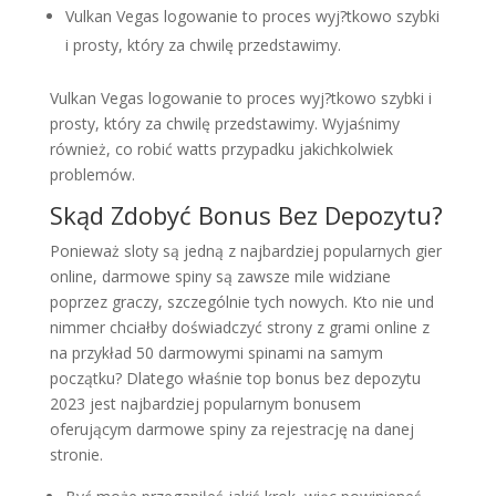
Vulkan Vegas logowanie to proces wyj?tkowo szybki
i prosty, który za chwilę przedstawimy.
Vulkan Vegas logowanie to proces wyj?tkowo szybki i
prosty, który za chwilę przedstawimy. Wyjaśnimy
również, co robić watts przypadku jakichkolwiek
problemów.
Skąd Zdobyć Bonus Bez Depozytu?
Ponieważ sloty są jedną z najbardziej popularnych gier
online, darmowe spiny są zawsze mile widziane
poprzez graczy, szczególnie tych nowych. Kto nie und
nimmer chciałby doświadczyć strony z grami online z
na przykład 50 darmowymi spinami na samym
początku? Dlatego właśnie top bonus bez depozytu
2023 jest najbardziej popularnym bonusem
oferującym darmowe spiny za rejestrację na danej
stronie.