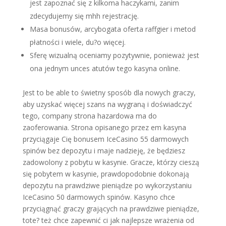
jest zapoznać się z kilkoma haczykami, zanim
zdecydujemy się mhh rejestrację.
Masa bonusów, arcybogata oferta raffgier i metod
płatności i wiele, du?o więcej.
Sferę wizualną oceniamy pozytywnie, ponieważ jest
ona jednym unces atutów tego kasyna online.
Jest to be able to świetny sposób dla nowych graczy,
aby uzyskać więcej szans na wygraną i doświadczyć
tego, company strona hazardowa ma do
zaoferowania. Strona opisanego przez em kasyna
przyciągaje Cię bonusem IceCasino 55 darmowych
spinów bez depozytu i maje nadzieję, że będziesz
zadowolony z pobytu w kasynie. Gracze, którzy cieszą
się pobytem w kasynie, prawdopodobnie dokonają
depozytu na prawdziwe pieniądze po wykorzystaniu
IceCasino 50 darmowych spinów. Kasyno chce
przyciągnąć graczy grających na prawdziwe pieniądze,
tote? też chce zapewnić ci jak najlepsze wrażenia od