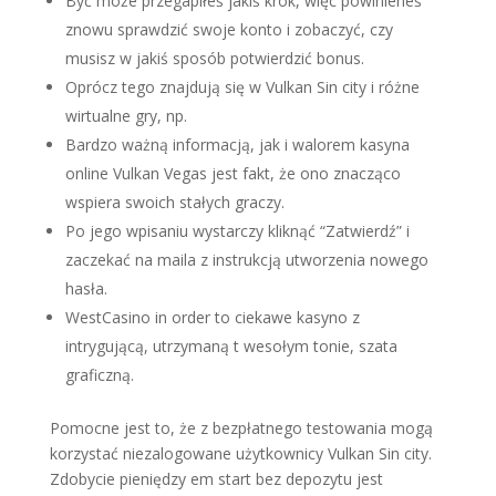
Być może przegapiłeś jakiś krok, więc powinieneś
znowu sprawdzić swoje konto i zobaczyć, czy
musisz w jakiś sposób potwierdzić bonus.
Oprócz tego znajdują się w Vulkan Sin city i różne
wirtualne gry, np.
Bardzo ważną informacją, jak i walorem kasyna
online Vulkan Vegas jest fakt, że ono znacząco
wspiera swoich stałych graczy.
Po jego wpisaniu wystarczy kliknąć “Zatwierdź” i
zaczekać na maila z instrukcją utworzenia nowego
hasła.
WestCasino in order to ciekawe kasyno z
intrygującą, utrzymaną t wesołym tonie, szata
graficzną.
Pomocne jest to, że z bezpłatnego testowania mogą
korzystać niezalogowane użytkownicy Vulkan Sin city.
Zdobycie pieniędzy em start bez depozytu jest