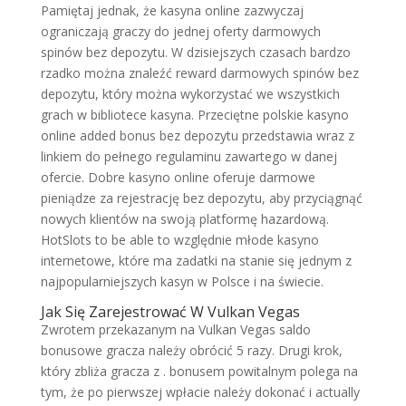
Pamiętaj jednak, że kasyna online zazwyczaj
ograniczają graczy do jednej oferty darmowych
spinów bez depozytu. W dzisiejszych czasach bardzo
rzadko można znaleźć reward darmowych spinów bez
depozytu, który można wykorzystać we wszystkich
grach w bibliotece kasyna. Przeciętne polskie kasyno
online added bonus bez depozytu przedstawia wraz z
linkiem do pełnego regulaminu zawartego w danej
ofercie. Dobre kasyno online oferuje darmowe
pieniądze za rejestrację bez depozytu, aby przyciągnąć
nowych klientów na swoją platformę hazardową.
HotSlots to be able to względnie młode kasyno
internetowe, które ma zadatki na stanie się jednym z
najpopularniejszych kasyn w Polsce i na świecie.
Jak Się Zarejestrować W Vulkan Vegas
Zwrotem przekazanym na Vulkan Vegas saldo
bonusowe gracza należy obrócić 5 razy. Drugi krok,
który zbliża gracza z . bonusem powitalnym polega na
tym, że po pierwszej wpłacie należy dokonać i actually