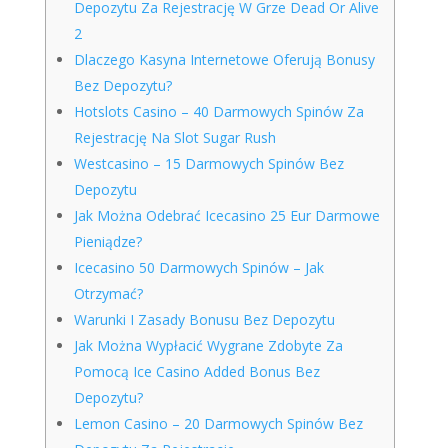
Depozytu Za Rejestrację W Grze Dead Or Alive
2
Dlaczego Kasyna Internetowe Oferują Bonusy
Bez Depozytu?
Hotslots Casino – 40 Darmowych Spinów Za
Rejestrację Na Slot Sugar Rush
Westcasino – 15 Darmowych Spinów Bez
Depozytu
Jak Można Odebrać Icecasino 25 Eur Darmowe
Pieniądze?
Icecasino 50 Darmowych Spinów – Jak
Otrzymać?
Warunki I Zasady Bonusu Bez Depozytu
Jak Można Wypłacić Wygrane Zdobyte Za
Pomocą Ice Casino Added Bonus Bez
Depozytu?
Lemon Casino – 20 Darmowych Spinów Bez