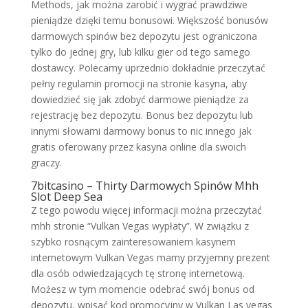
Methods, jak można zarobić i wygrać prawdziwe
pieniądze dzięki temu bonusowi. Większość bonusów
darmowych spinów bez depozytu jest ograniczona
tylko do jednej gry, lub kilku gier od tego samego
dostawcy. Polecamy uprzednio dokładnie przeczytać
pełny regulamin promocji na stronie kasyna, aby
dowiedzieć się jak zdobyć darmowe pieniądze za
rejestrację bez depozytu. Bonus bez depozytu lub
innymi słowami darmowy bonus to nic innego jak
gratis oferowany przez kasyna online dla swoich
graczy.
7bitcasino – Thirty Darmowych Spinów Mhh
Slot Deep Sea
Z tego powodu więcej informacji można przeczytać
mhh stronie “Vulkan Vegas wypłaty”. W związku z
szybko rosnącym zainteresowaniem kasynem
internetowym Vulkan Vegas mamy przyjemny prezent
dla osób odwiedzających tę stronę internetową.
Możesz w tym momencie odebrać swój bonus od
depozytu, wpisać kod promocyjny w Vulkan Las vegas