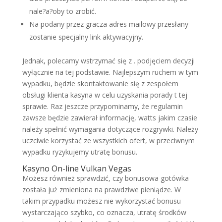
nale?a?oby to zrobić.
Na podany przez gracza adres mailowy przesłany
zostanie specjalny link aktywacyjny.
Jednak, polecamy wstrzymać się z . podjęciem decyzji
wyłącznie na tej podstawie. Najlepszym ruchem w tym
wypadku, będzie skontaktowanie się z zespołem
obsługi klienta kasyna w celu uzyskania porady t tej
sprawie. Raz jeszcze przypominamy, że regulamin
zawsze będzie zawierał informację, watts jakim czasie
należy spełnić wymagania dotyczące rozgrywki. Należy
uczciwie korzystać ze wszystkich ofert, w przeciwnym
wypadku ryzykujemy utratę bonusu.
Kasyno On-line Vulkan Vegas
Możesz również sprawdzić, czy bonusowa gotówka
została już zmieniona na prawdziwe pieniądze. W
takim przypadku możesz nie wykorzystać bonusu
wystarczająco szybko, co oznacza, utratę środków