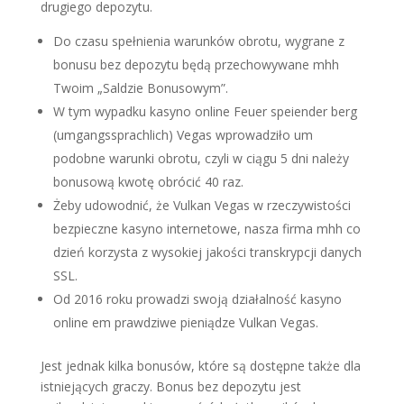
drugiego depozytu.
Do czasu spełnienia warunków obrotu, wygrane z
bonusu bez depozytu będą przechowywane mhh
Twoim „Saldzie Bonusowym”.
W tym wypadku kasyno online Feuer speiender berg
(umgangssprachlich) Vegas wprowadziło um
podobne warunki obrotu, czyli w ciągu 5 dni należy
bonusową kwotę obrócić 40 raz.
Żeby udowodnić, że Vulkan Vegas w rzeczywistości
bezpieczne kasyno internetowe, nasza firma mhh co
dzień korzysta z wysokiej jakości transkrypcji danych
SSL.
Od 2016 roku prowadzi swoją działalność kasyno
online em prawdziwe pieniądze Vulkan Vegas.
Jest jednak kilka bonusów, które są dostępne także dla
istniejących graczy. Bonus bez depozytu jest