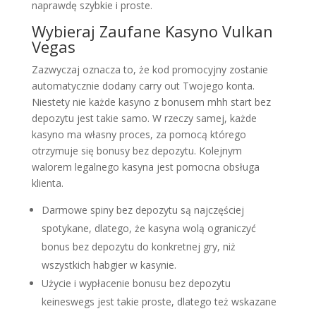
naprawdę szybkie i proste.
Wybieraj Zaufane Kasyno Vulkan
Vegas
Zazwyczaj oznacza to, że kod promocyjny zostanie
automatycznie dodany carry out Twojego konta.
Niestety nie każde kasyno z bonusem mhh start bez
depozytu jest takie samo. W rzeczy samej, każde
kasyno ma własny proces, za pomocą którego
otrzymuje się bonusy bez depozytu. Kolejnym
walorem legalnego kasyna jest pomocna obsługa
klienta.
Darmowe spiny bez depozytu są najczęściej
spotykane, dlatego, że kasyna wolą ograniczyć
bonus bez depozytu do konkretnej gry, niż
wszystkich habgier w kasynie.
Użycie i wypłacenie bonusu bez depozytu
keineswegs jest takie proste, dlatego też wskazane